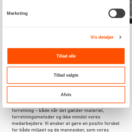
Marketing
Vis detaljer
VORES ESG-PROFIL
En bæredygtig
Tillad alle
virksomhed
Tillad valgte
Renta arbejder med en ansvarlig ESG-profil, hvor
Afvis
vi tager hensyn til både miljø og mennesker. Vi har
fokus på bæredygtighed i alle led af vores
forretning – både når det gælder materiel,
forretningsmetoder og ikke mindst vores
medarbejdere. Vi ønsker at gøre en positiv forskel
for både miljøet og de mennesker, som vores