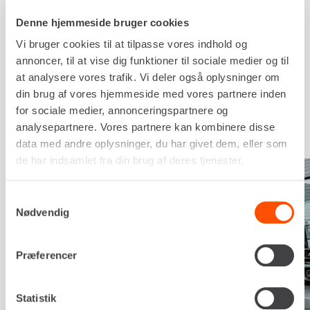
Vi har en stor, central maskinpark til rådighed,
Denne hjemmeside bruger cookies
hvor du finder moderne og innovativt materiel,
Vi bruger cookies til at tilpasse vores indhold og
der gør dit næste byggeprojekt til en leg.
annoncer, til at vise dig funktioner til sociale medier og til
at analysere vores trafik. Vi deler også oplysninger om
din brug af vores hjemmeside med vores partnere inden
SE UDVALGET AF MATERIEL
for sociale medier, annonceringspartnere og
analysepartnere. Vores partnere kan kombinere disse
data med andre oplysninger, du har givet dem, eller som
de har indsamlet fra din brug af deres tjenester.
Samtykkevalg
Nødvendig
Præferencer
Statistik