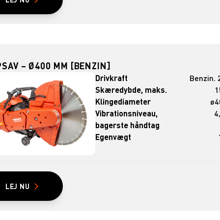
SAV – Ø400 MM [BENZIN]
Drivkraft
Benzin. 
Skæredybde, maks.
1
Klingediameter
ø4
Vibrationsniveau,
4
bagerste håndtag
Egenvægt
LEJ NU