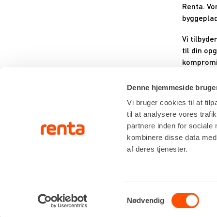
Renta. Vo
byggeplad
Vi tilbyd
til din o
kompromi
Lej en kap
Denne hjemmeside bruger
bedste løs
Vi bruger cookies til at til
Kontakt 
til at analysere vores tra
partnere inden for sociale
kombinere disse data med a
af deres tjenester.
Samtykkevalg
Nødvendig