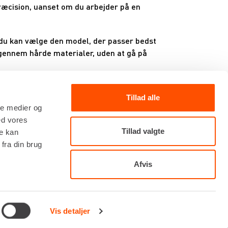
præcision, uanset om du arbejder på en
å du kan vælge den model, der passer bedst
 igennem hårde materialer, uden at gå på
. Vi står klar til at rådgive dig om den
Tillad alle
ale medier og
ed vores
Tillad valgte
re kan
fra din brug
Afvis
Vis detaljer