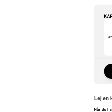
KAP
Lej en 
Når du ha