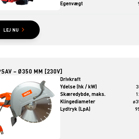
Egenvægt
LEJ NU
SAV – Ø350 MM [230V]
Drivkraft
Ydelse (hk / kW)
3
Skæredybde, maks.
1
Klingediameter
ø3
Lydtryk (LpA)
9