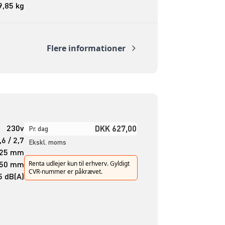
9,85 kg
Flere informationer
230v
DKK 627,00
Pr. dag
,6 / 2,7
Ekskl. moms
25 mm
50 mm
Renta udlejer kun til erhverv. Gyldigt
CVR-nummer er påkrævet.
5 dB(A)