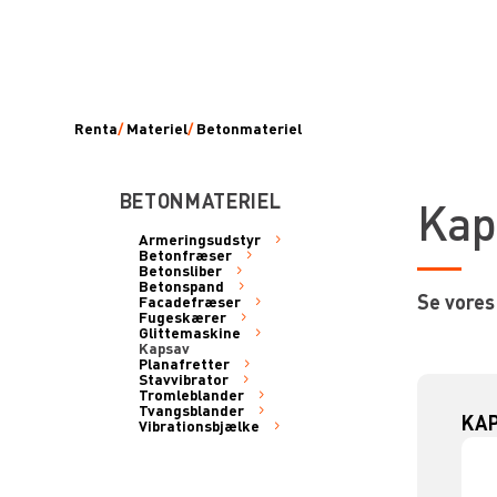
Renta
/
Materiel
/
Betonmateriel
BETONMATERIEL
Kap
Armeringsudstyr
Betonfræser
Betonsliber
Betonspand
Se vores
Facadefræser
Fugeskærer
Glittemaskine
Kapsav
Planafretter
Stavvibrator
Tromleblander
Tvangsblander
KAP
Vibrationsbjælke