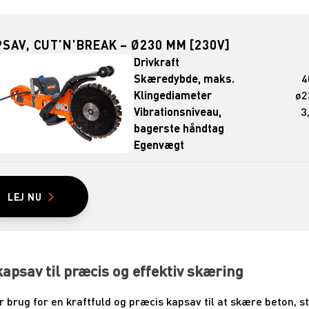
SAV, CUT’N’BREAK – Ø230 MM [230V]
Drivkraft
Skæredybde, maks.
4
Klingediameter
ø2
Vibrationsniveau,
3
bagerste håndtag
Egenvægt
LEJ NU
kapsav til præcis og effektiv skæring
r brug for en kraftfuld og præcis kapsav til at skære beton, st