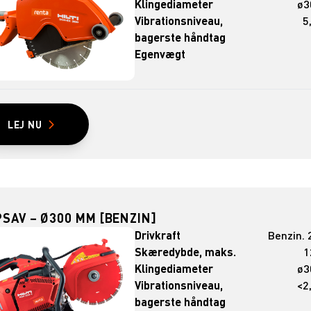
Klingediameter
ø3
Vibrationsniveau,
5
bagerste håndtag
Egenvægt
LEJ NU
SAV – Ø300 MM [BENZIN]
Drivkraft
Benzin. 
Skæredybde, maks.
1
Klingediameter
ø3
Vibrationsniveau,
<2
bagerste håndtag