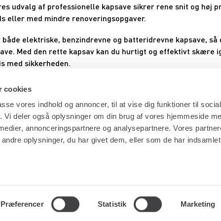
res udvalg af professionelle kapsave sikrer rene snit og høj 
s eller med mindre renoveringsopgaver.
er både elektriske, benzindrevne og batteridrevne kapsave, s
pgave. Med den rette kapsav kan du hurtigt og effektivt skære
s med sikkerheden.
sav hos Renta og få adgang til pålideligt materiel i topkvalitet
 cookies
ning til dit projekt.
passe vores indhold og annoncer, til at vise dig funktioner til soci
os
i dag og få den rette kapsav til jobbet!
fik. Vi deler også oplysninger om din brug af vores hjemmeside m
 medier, annonceringspartnere og analysepartnere. Vores partne
ndre oplysninger, du har givet dem, eller som de har indsamlet 
Præferencer
Statistik
Marketing