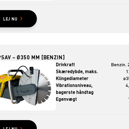
LEJ NU
SAV – Ø350 MM [BENZIN]
Drivkraft
Benzin. 
Skæredybde, maks.
1
Klingediameter
ø3
Vibrationsniveau,
4
bagerste håndtag
Egenvægt
LEJ NU