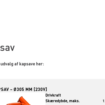
sav
 udvalg af kapsave her:
SAV – Ø305 MM [230V]
Drivkraft
Skæredybde, maks.
1