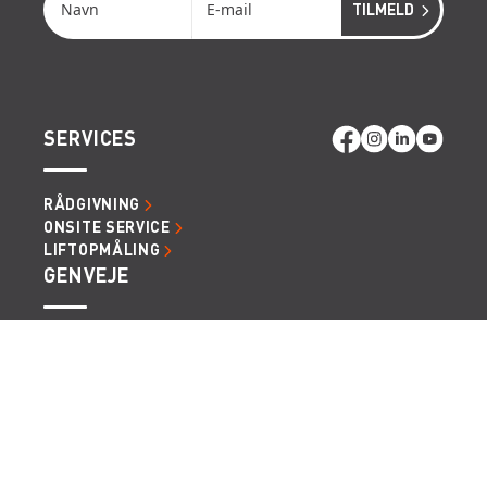
SERVICES
RÅDGIVNING
ONSITE SERVICE
LIFTOPMÅLING
GENVEJE
LÆS MERE OM RENTA EASY
LEDIGE JOBS | KARRIERE I RENTA
LEJE- OG LEVERINGSBETINGELSER
Vi tager forbehold for eventuelle fejl og ændringer.