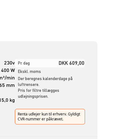
230v
DKK 609,00
Pr. dag
400 W
Ekskl. moms
m³/min
Der beregnes kalenderdage på
465 mm
luftrensere.
Pris for filtre tillægges
udlejningsprisen.
15,0 kg
Renta udlejer kun til erhverv. Gyldigt
CVR-nummer er påkrævet.