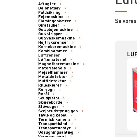
Affugter
Bajonetsav
Faldsikring
Fejemaskine
Se vores
Flamingoskærer
Girafsliber
Gulvplejemaskine
Gulvstripper
Gulvvaskemaskine
Højtryksrenser
Kerneboremaskine
Kombihammer
LUF
Luftrenser
Løftemateriel
Magnetboremaskine
Materialehejs
Mejselhammer
Metaldetektor
Multidetektor
Rilleskærer
Rørvogn
Rørål
Skudpistol
Skæreborde
Støvsuger
Svejseudstyr og gas
Tavle og kabel
Termisk kamera
Transportbånd
Transportudstyr
Udsugningsanlæg
Varmeapparat