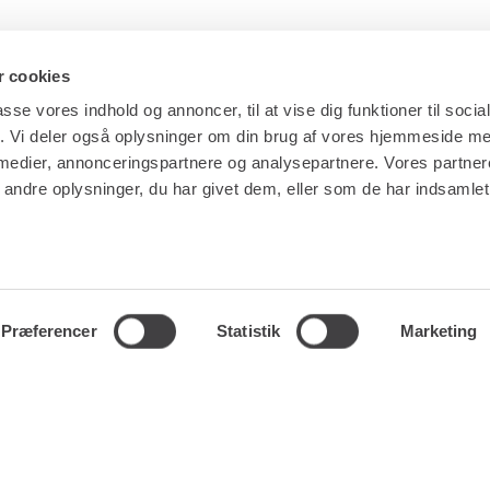
 cookies
passe vores indhold og annoncer, til at vise dig funktioner til soci
fik. Vi deler også oplysninger om din brug af vores hjemmeside m
ES
GENVEJE
 medier, annonceringspartnere og analysepartnere. Vores partne
ndre oplysninger, du har givet dem, eller som de har indsamlet 
NG
LÆS MERE OM RENTA EASY
ERVICE
LEDIGE JOBS | KARRIERE I RENTA
LING
LEJE- OG LEVERINGSBETINGELSER
Præferencer
Statistik
Marketing