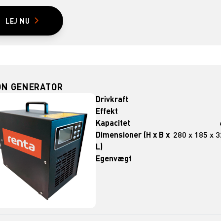
LEJ NU
ON GENERATOR
Drivkraft
Effekt
Kapacitet
Dimensioner (H x B x
280 x 185 x 
L)
Egenvægt