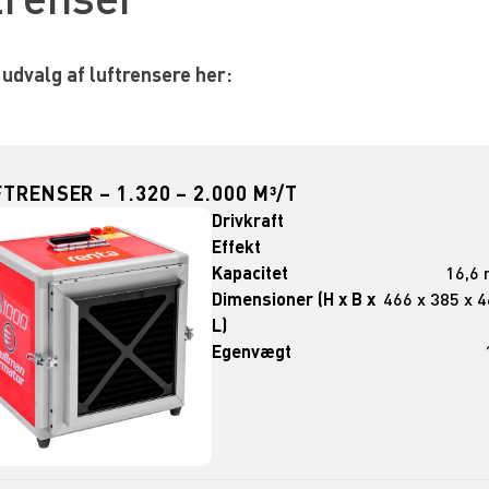
 udvalg af luftrensere her:
TRENSER – 1.320 – 2.000 M³/T
Drivkraft
Effekt
Kapacitet
16,6 
Dimensioner (H x B x
466 x 385 x 
L)
Egenvægt