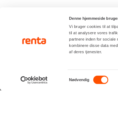
Denne hjemmeside bruger
Vi bruger cookies til at til
til at analysere vores tra
SERVIC
partnere inden for sociale
kombinere disse data med a
af deres tjenester.
RÅDGIVNI
Renta A/S
Valseholmen 14
ONSITE S
DK-2650 Hvidovre
LIFTOPMÅ
Tlf. +45 70206242
Samtykkevalg
E-mail:
info@renta.dk
Nødvendig
CVR-nummer: 29416796
KONTAKT OS