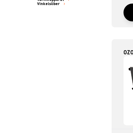
Vinkelsliber
OZ