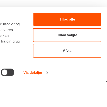
Tillad alle
ale medier og
ed vores
TILMELD NYHEDSBREV
Tillad valgte
re kan
fra din brug
Få de seneste nyheder, invitationer, tips og tricks m.m.
Afvis
Vis detaljer
Vi tager forbehold for eventuelle fejl og ændringer.