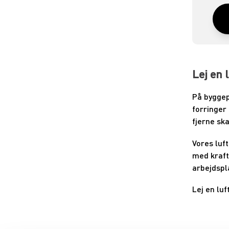
Lej en 
På byggep
forringer
fjerne sk
Vores luf
med krafti
arbejdspl
Lej en lu