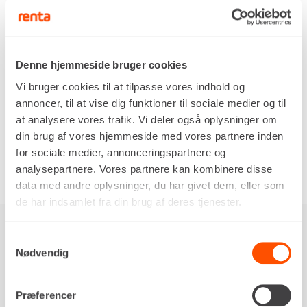
fortrolighed.
Alle indberetninger behandles seriøst og
fortroligt.
Denne hjemmeside bruger cookies
Rapporteringskanalen er tilgængelig på seks
Vi bruger cookies til at tilpasse vores indhold og
forskellige sprog. Du kan indberette
her:
annoncer, til at vise dig funktioner til sociale medier og til
at analysere vores trafik. Vi deler også oplysninger om
din brug af vores hjemmeside med vores partnere inden
for sociale medier, annonceringspartnere og
For yderligere oplysninger om at indberette se
analysepartnere. Vores partnere kan kombinere disse
Ofte stillede spørgsmål
.
data med andre oplysninger, du har givet dem, eller som
de har indsamlet fra din brug af deres tjenester.
Samtykkevalg
Nødvendig
Præferencer