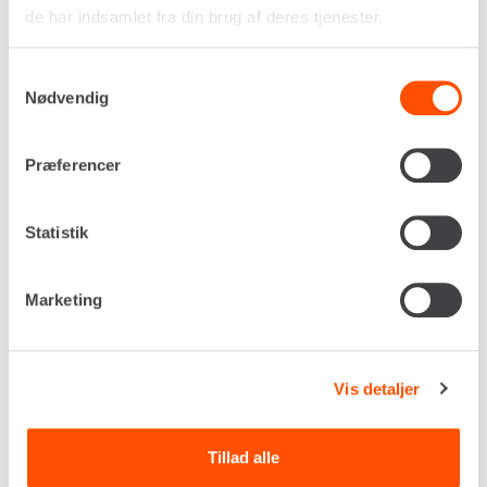
DKK 1.579,00
Pr. dag
de har indsamlet fra din brug af deres tjenester.
Ekskl. moms
Der beregnes kalenderdage på gravekasser.
Samtykkevalg
Nødvendig
Renta udlejer kun til erhverv. Gyldigt CVR-
nummer er påkrævet.
Præferencer
Flere informationer
LEJ NU
Statistik
Marketing
BUNDSEKTION 195 X 200 CM
Vis detaljer
Tillad alle