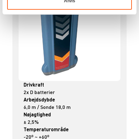
Afvis
Drivkraft
2x D batterier
Arbejdsdybde
6,0 m / Sonde 18,0 m
Nøjagtighed
± 2,5%
Temperaturområde
-20º ~ +60º