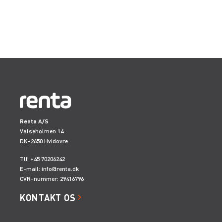
Renta A/S
Valseholmen 14
DK-2650 Hvidovre
Tlf. +45 70206242
E-mail:
info@renta.dk
CVR-nummer: 29416796
KONTAKT OS