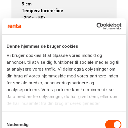
5 cm
Temperaturområde
-20º ~ +50º
Egenvægt
2,6 kg
DKK 575,00
Pr. dag
Ekskl. moms
Denne hjemmeside bruger cookies
Vi bruger cookies til at tilpasse vores indhold og
Renta udlejer kun til erhverv. Gyldigt CVR-
annoncer, til at vise dig funktioner til sociale medier og til
nummer er påkrævet.
at analysere vores trafik. Vi deler også oplysninger om
din brug af vores hjemmeside med vores partnere inden
Flere informationer
LEJ NU
for sociale medier, annonceringspartnere og
analysepartnere. Vores partnere kan kombinere disse
data med andre oplysninger, du har givet dem, eller som
de har indsamlet fra din brug af deres tjenester.
KABELSØGERSÆT
Samtykkevalg
Nødvendig