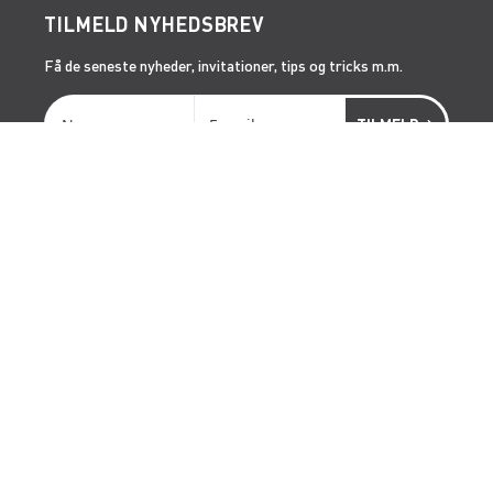
TILMELD NYHEDSBREV
Få de seneste nyheder, invitationer, tips og tricks m.m.
SERVICES
RÅDGIVNING
ONSITE SERVICE
LIFTOPMÅLING
GENVEJE
LÆS MERE OM RENTA EASY
LEDIGE JOBS | KARRIERE I RENTA