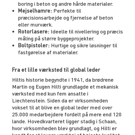
boring i beton og andre hårde materialer.
Mejselhamre:
Perfekte til
præcisionsarbejde og fjernelse af beton
eller murværk.
Rotorlasere:
Ideelle til nivellering og præcis
måling på større byggeprojekter.
Boltpistoler:
Hurtige og sikre løsninger til
fastgørelse af materialer.
Fra et lille værksted til global leder
Hiltis historie begyndte i 1941, da brødrene
Martin og Eugen Hilti grundlagde et mekanisk
værksted med kun fem ansatte i
Liechtenstein. Siden da er virksomheden
vokset til at blive en global leder med over
25.000 medarbejdere fordelt på mere end 120
lande. Hovedkvarteret ligger stadig i Schaan,
hvor virksomheden blev grundlagt, og Hilti er
kendt for at levere værktøj af højeste kvalitet