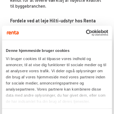
til byggebranchen.
Fordele ved at leje Hilti-udstyr hos Renta
Lej Hilti-værktøj hos Renta og få glæde af
disse fordele:
Pålidelighed:
Hilti-værktøj er bygget til at
holde og klarer selv de mest krævende
Denne hjemmeside bruger cookies
opgaver.
Vi bruger cookies til at tilpasse vores indhold og
Fleksibilitet:
Lej det udstyr, du har brug for,
annoncer, til at vise dig funktioner til sociale medier og til
når du har brug for det – uden store
at analysere vores trafik. Vi deler også oplysninger om
investeringer.
din brug af vores hjemmeside med vores partnere inden
Professionel service:
Alt vores materiel
for sociale medier, annonceringspartnere og
bliver løbende serviceret og vedligeholdt, så
analysepartnere. Vores partnere kan kombinere disse
du kan stole på, at det fungerer optimalt.
data med andre oplysninger, du har givet dem, eller som
Effektivitet:
Med Hilti-produkter fra Renta
de har indsamlet fra din brug af deres tjenester.
kan du udføre arbejdet hurtigt og med høj
præcision.