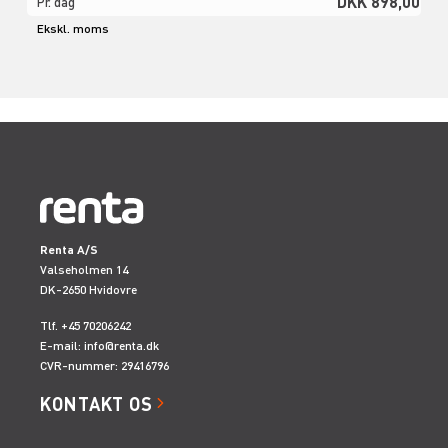
DKK 898,00
Pr. dag
Ekskl. moms
Renta A/S
Valseholmen 14
DK-2650 Hvidovre
Tlf. +45 70206242
E-mail:
info@renta.dk
CVR-nummer: 29416796
KONTAKT OS