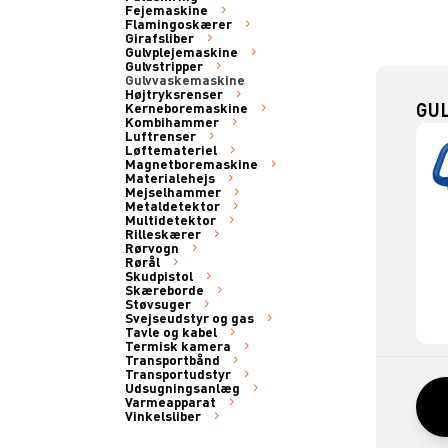
Fejemaskine
Flamingoskærer
Girafsliber
Gulvplejemaskine
Gulvstripper
Gulvvaskemaskine
Højtryksrenser
GU
Kerneboremaskine
Kombihammer
Luftrenser
Løftemateriel
Magnetboremaskine
Materialehejs
Mejselhammer
Metaldetektor
Multidetektor
Rilleskærer
Rørvogn
Rørål
Skudpistol
Skæreborde
Støvsuger
Svejseudstyr og gas
Tavle og kabel
Termisk kamera
Transportbånd
Transportudstyr
Udsugningsanlæg
Varmeapparat
Vinkelsliber