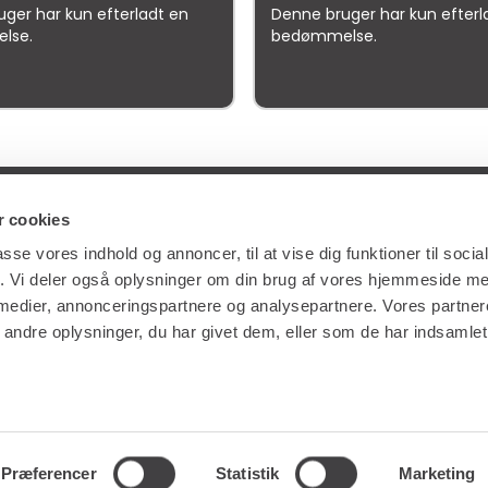
ger har kun efterladt en
Denne bruger har kun efterl
lse.
bedømmelse.
gle
samlet bedømmelse er
4.5
af 5,
på basis af
150 anmeld
 cookies
ES
GENVEJE
passe vores indhold og annoncer, til at vise dig funktioner til soci
fik. Vi deler også oplysninger om din brug af vores hjemmeside m
 medier, annonceringspartnere og analysepartnere. Vores partne
NG
LÆS MERE OM RENTA EASY
ndre oplysninger, du har givet dem, eller som de har indsamlet 
ERVICE
LEDIGE JOBS | KARRIERE I RENTA
LING
LEJE- OG LEVERINGSBETINGELSER
Præferencer
Statistik
Marketing