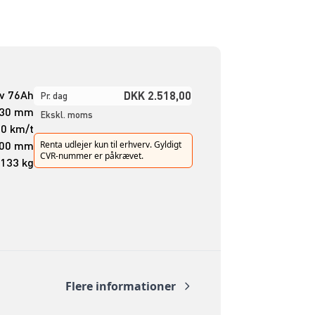
2v 76Ah
DKK 2.518,00
Pr. dag
30 mm
Ekskl. moms
,0 km/t
00 mm
Renta udlejer kun til erhverv. Gyldigt
CVR-nummer er påkrævet.
133 kg
Flere informationer