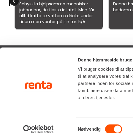
r
Schyssta hjälpsamma människor
Denne bru
jobbar här, de flesta iallafall. Man får
bedømme
alltid kaffe te vatten o dricka under
tiden man vöntar på sin tur. 5/5
Goo
Denne hjemmeside bruger
SERVIC
Vi bruger cookies til at til
til at analysere vores tra
partnere inden for sociale
RÅDGIVNI
Renta A/S
kombinere disse data med a
Valseholmen 14
ONSITE S
af deres tjenester.
DK-2650 Hvidovre
LIFTOPMÅ
Tlf. +45 70206242
E-mail:
info@renta.dk
CVR-nummer: 29416796
Samtykkevalg
Nødvendig