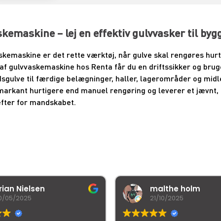
kemaskine – lej en effektiv gulvvasker til by
skemaskine er det rette værktøj, når gulve skal rengøres hurti
 af gulvvaskemaskine hos Renta får du en driftssikker og bruge
sgulve til færdige belægninger, haller, lagerområder og midle
markant hurtigere end manuel rengøring og leverer et jævnt, 
æfter for mandskabet.
rian Nielsen
malthe holm
0/05/2025
21/10/2025