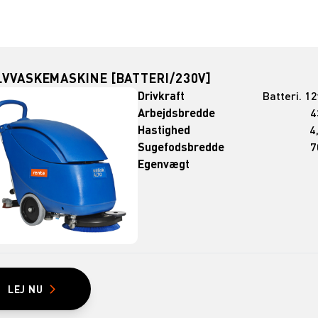
LVVASKEMASKINE [BATTERI/230V]
Drivkraft
Batteri. 1
Arbejdsbredde
4
Hastighed
4
Sugefodsbredde
7
Egenvægt
LEJ NU