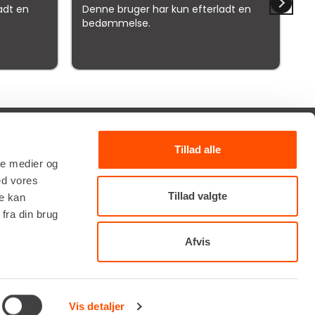
adt en
Denne bruger har kun efterladt en
Kv
bedømmelse.
elser
Tillad alle
TILMELD NYHEDSBREV
ale medier og
ed vores
Få de seneste nyheder, invitationer, tips og tricks m.m.
Tillad valgte
re kan
fra din brug
Afvis
Vis detaljer