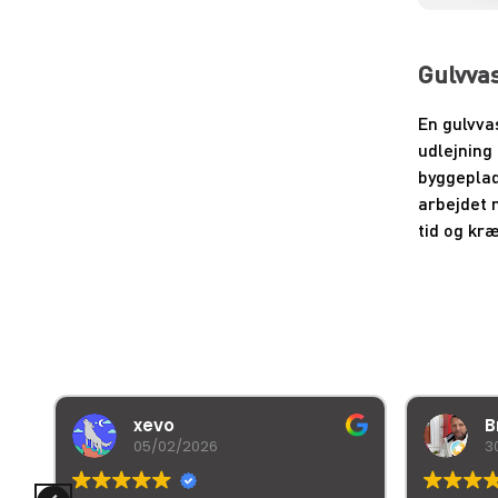
Gulvvas
En gulvva
udlejning
byggeplad
arbejdet 
tid og kr
xevo
B
05/02/2026
3