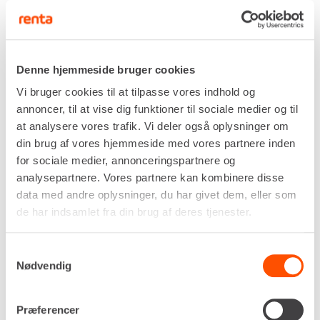
RØRSTØTTE
Lej støtter – stabil og sikker
Denne hjemmeside bruger cookies
understøtning til dit projekt
Vi bruger cookies til at tilpasse vores indhold og
annoncer, til at vise dig funktioner til sociale medier og til
Når du arbejder med konstruktion, renovering
at analysere vores trafik. Vi deler også oplysninger om
eller midlertidig understøtning, er robuste støtter
din brug af vores hjemmeside med vores partnere inden
en nødvendighed. Hos Renta tilbyder vi udlejning
for sociale medier, annonceringspartnere og
af professionelle støtter, der sikrer optimal
analysepartnere. Vores partnere kan kombinere disse
stabilitet og sikkerhed på byggepladsen.
data med andre oplysninger, du har givet dem, eller som
de har indsamlet fra din brug af deres tjenester.
Vores støtter er justerbare og velegnede til
mange forskellige opgaver, såsom midlertidig
Samtykkevalg
understøtning af bjælker, forskalling eller
Nødvendig
opstilling af elementer. De er lette at håndtere,
hurtige at montere og designet til at klare tunge
belastninger.
Præferencer