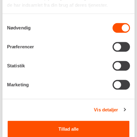
de har indsamlet fra din brug af deres tjenester.
Samtykkevalg
Nødvendig
Drivkraft
230v
Præferencer
Omdrejningstal
30 omdr./min
Statistik
Beholderkapacitet
123 liter
Blandekapacitet
Marketing
120 liter
Egenvægt
105 kg
Vis detaljer
DKK 388,00
Pr. dag
Ekskl. moms
Tillad alle
Renta udlejer kun til erhverv. Gyldigt CVR-