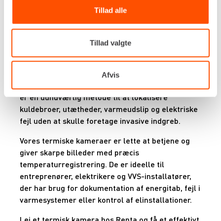
Tillad alle
Lej termisk kamera – Præcis
temperaturmåling til byggeprojekter
Tillad valgte
Med et termisk kamera fra Renta kan du hurtigt
og præcist identificere temperaturforskelle i
Afvis
bygninger, installationer og maskiner. Termografi
er en uundværlig metode til at lokalisere
kuldebroer, utætheder, varmeudslip og elektriske
fejl uden at skulle foretage invasive indgreb.
Vores termiske kameraer er lette at betjene og
giver skarpe billeder med præcis
temperaturregistrering. De er ideelle til
entreprenører, elektrikere og VVS-installatører,
der har brug for dokumentation af energitab, fejl i
varmesystemer eller kontrol af elinstallationer.
Lej et termisk kamera hos Renta og få et effektivt