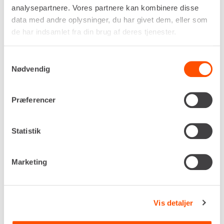
analysepartnere. Vores partnere kan kombinere disse
Måleområde
data med andre oplysninger, du har givet dem, eller som
-10°C til +400°C
de har indsamlet fra din brug af deres tjenester.
Målenøjagtighed IR
±3,0°C
Samtykkevalg
Termisk følsomhed (NETD)
Nødvendig
<50
Stor IR-sensor
160 x 120 px
Præferencer
Beskyttelsesgrad
IP53
Statistik
DKK 323,00
Pr. dag
Ekskl. moms
Marketing
Renta udlejer kun til erhverv. Gyldigt CVR-
nummer er påkrævet.
Vis detaljer
Flere informationer
LEJ NU