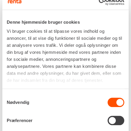
Vi har spurgt nogle af vores kunder, hvorfor de
lejer hos os. I videoerne herunder kan du se,
Denne hjemmeside bruger cookies
hvad de svarede.
Vi bruger cookies til at tilpasse vores indhold og
annoncer, til at vise dig funktioner til sociale medier og til
at analysere vores trafik. Vi deler også oplysninger om
din brug af vores hjemmeside med vores partnere inden
for sociale medier, annonceringspartnere og
analysepartnere. Vores partnere kan kombinere disse
data med andre oplysninger, du har givet dem, eller som
de har indsamlet fra din brug af deres tjenester.
Samtykkevalg
Nødvendig
Præferencer