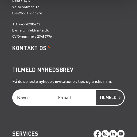
Renta A/S
Valseholmen 14
DK-2650 Hvidovre
Tlf. +45 70206242
E-mail:
info@renta.dk
CVR-nummer: 29416796
KONTAKT OS
TILMELD NYHEDSBREV
Få de seneste nyheder, invitationer, tips og tricks m.m.
SERVICES