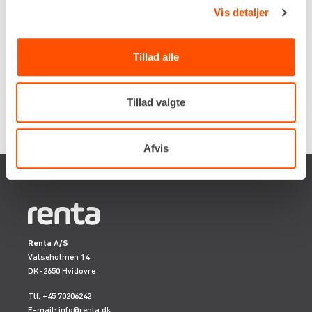
og gasmodellerne giver rå styrke og høj kapacitet
Vis detaljer
udendørs på ujævnt terræn.
Tillad alle
Tillad valgte
Afvis
Renta A/S
Valseholmen 14
DK-2650 Hvidovre
Tlf. +45 70206242
E-mail:
info@renta.dk