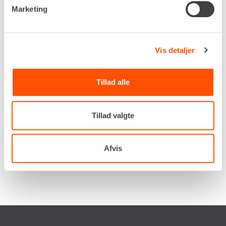
Marketing
Vores sortiment inkluderer vakuumløftere,
palleløftere, hejs og kranudstyr, der er designet til
at gøre arbejdet lettere for håndværkere og
Vis detaljer
entreprenører. Med det rigtige udstyr minimerer
du risikoen for arbejdsskader og øger
produktiviteten på byggepladsen.
Tillad alle
Lej løftemateriel hos Renta og få den optimale
løsning til dit projekt – uanset opgavens størrelse.
Tillad valgte
Afvis