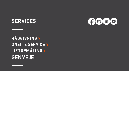
SERVICES
RÅDGIVNING
ONSITE SERVICE
LIFTOPMÅLING
GENVEJE
LÆS MERE OM RENTA EASY
LEDIGE JOBS | KARRIERE I RENTA
LEJE- OG LEVERINGSBETINGELSER
Vi tager forbehold for eventuelle fejl og ændringer.