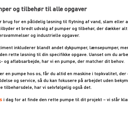
per og tilbehør til alle opgaver
r brug for en pålidelig løsning til flytning af vand, slam elle
 tilbyder et bredt udvalg af pumper og tilbehør, der dækker a
ersvømmelser og industrielle opgaver.
timent inkluderer blandt andet dykpumper, lænsepumper, m
 den rette løsning til din specifikke opgave. Uanset om du arb
- og afløbsarbejde, har vi en pumpe, der matcher dit behov.
er en pumpe hos os, får du altid en maskine i topkvalitet, der e
ldelse og service, så du kan fokusere på arbejdet uden bekymr
e tilbehørsdele, har vi selvfølgelig også det.
os
i dag for at finde den rette pumpe til dit projekt – vi står k