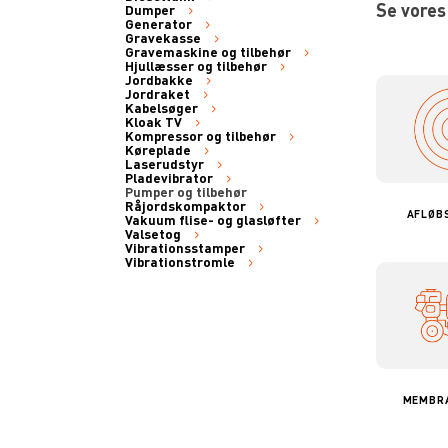
Se vores
Dumper
Generator
Gravekasse
Gravemaskine og tilbehør
Hjullæsser og tilbehør
Jordbakke
Jordraket
Kabelsøger
Kloak TV
Kompressor og tilbehør
Køreplade
Laserudstyr
Pladevibrator
Pumper og tilbehør
Råjordskompaktor
AFLØB
Vakuum flise- og glasløfter
Valsetog
Vibrationsstamper
Vibrationstromle
MEMBR