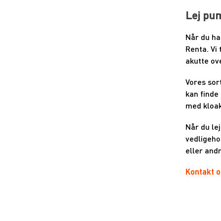
Lej pum
Når du ha
Renta. Vi
akutte ov
Vores sor
kan finde
med kloak
Når du lej
vedligeho
eller andr
Kontakt 