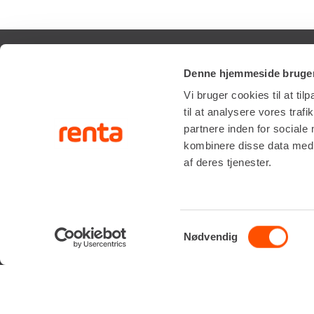
Denne hjemmeside bruger
SERVIC
Vi bruger cookies til at til
til at analysere vores tra
RÅDGIVNI
Renta A/S
partnere inden for sociale
Valseholmen 14
ONSITE S
kombinere disse data med a
DK-2650 Hvidovre
LIFTOPMÅ
af deres tjenester.
Tlf. +45 70206242
E-mail:
info@renta.dk
CVR-nummer: 29416796
Samtykkevalg
Nødvendig
KONTAKT OS