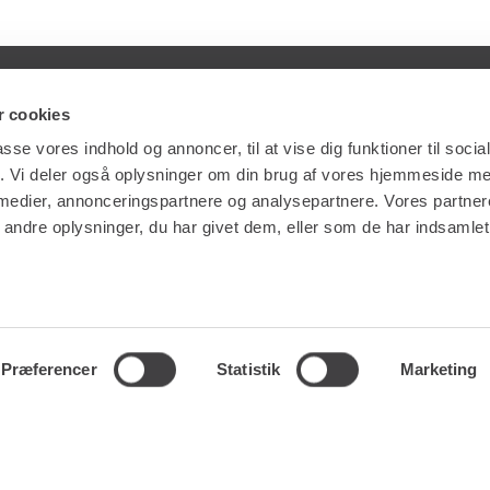
 cookies
ES
GENVEJE
passe vores indhold og annoncer, til at vise dig funktioner til soci
fik. Vi deler også oplysninger om din brug af vores hjemmeside m
NG
LÆS MERE OM RENTA EASY
 medier, annonceringspartnere og analysepartnere. Vores partne
ERVICE
LEDIGE JOBS | KARRIERE I RENTA
ndre oplysninger, du har givet dem, eller som de har indsamlet 
LING
LEJE- OG LEVERINGSBETINGELSER
Præferencer
Statistik
Marketing