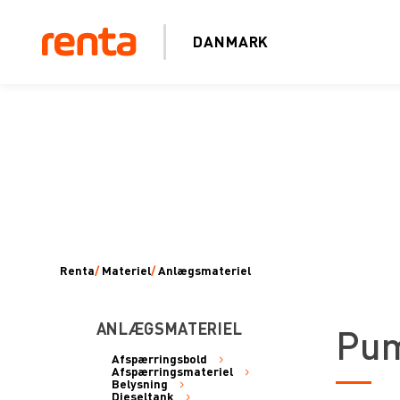
DANMARK
Renta
/
Materiel
/
Anlægsmateriel
ANLÆGSMATERIEL
Pum
Afspærringsbold
Afspærringsmateriel
Belysning
Dieseltank