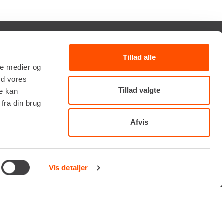
Tillad alle
TILMELD NYHEDSBREV
ale medier og
Få de seneste nyheder, invitationer, tips og tricks m.m.
ed vores
Tillad valgte
re kan
fra din brug
Afvis
Vis detaljer
Vi tager forbehold for eventuelle fejl og ændringer.