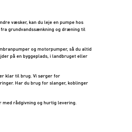
r andre væsker, kan du leje en pumpe hos
lt fra grundvandssænkning og dræning til
embranpumper og motorpumper, så du altid
ejder på en byggeplads, i landbruget eller
r klar til brug. Vi sørger for
inger. Har du brug for slanger, koblinger
lar med rådgivning og hurtig levering.