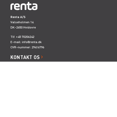
Renta A/S
Valseholmen 14
DK-2650 Hvidovre
Tlf. +45 70206242
E-mail:
info@renta.dk
CVR-nummer: 29416796
KONTAKT OS
TILMELD NYHEDSBREV
Få de seneste nyheder, invitationer, tips og tricks m.m.