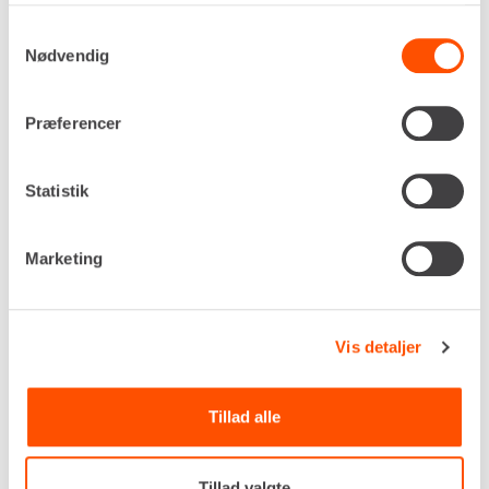
Flere informationer
LEJ NU
Samtykkevalg
Nødvendig
FUGESKÆRER – Ø152 MM
Præferencer
[BENZIN]
Statistik
Marketing
Vis detaljer
Tillad alle
Tillad valgte