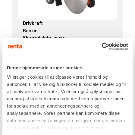
Drivkraft
Benzin
Skæredybde, maks.
162 mm
Klingediameter
ø450 mm
Vibrationsniveau
Denne hjemmeside bruger cookies
3,5 m/s²
Vi bruger cookies til at tilpasse vores indhold og
Egenvægt
annoncer, til at vise dig funktioner til sociale medier og til
99,0 kg
at analysere vores trafik. Vi deler også oplysninger om
DKK 980,00
Pr. dag
din brug af vores hjemmeside med vores partnere inden
Ekskl. moms
for sociale medier, annonceringspartnere og
analysepartnere. Vores partnere kan kombinere disse
Renta udlejer kun til erhverv. Gyldigt CVR-
data med andre oplysninger, du har givet dem, eller som
nummer er påkrævet.
de har indsamlet fra din brug af deres tjenester.