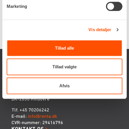
Marketing
Vis detaljer
Tillad alle
Tillad valgte
Renta A/S
Afvis
Valseholmen 14
DK-2650 Hvidovre
Tlf. +45 70206242
E-mail:
info@renta.dk
CVR-nummer: 29416796
KONTAKT OS