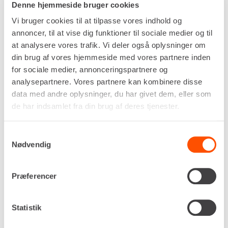
Denne hjemmeside bruger cookies
Vi bruger cookies til at tilpasse vores indhold og
annoncer, til at vise dig funktioner til sociale medier og til
Adresse
at analysere vores trafik. Vi deler også oplysninger om
din brug af vores hjemmeside med vores partnere inden
Gl. Christiansfeldvej 53
for sociale medier, annonceringspartnere og
6100 Haderslev
analysepartnere. Vores partnere kan kombinere disse
data med andre oplysninger, du har givet dem, eller som
de har indsamlet fra din brug af deres tjenester.
Telefonnummer
Samtykkevalg
Nødvendig
74 53 13 43
haderslev@renta.dk
Præferencer
Statistik