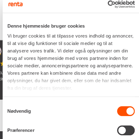
Denne hjemmeside bruger cookies
Vi bruger cookies til at tilpasse vores indhold og annoncer,
til at vise dig funktioner til sociale medier og til at
 udsen
xevo
analysere vores trafik. Vi deler også oplysninger om din
6
05/02/2
brug af vores hjemmeside med vores partnere inden for
sociale medier, annonceringspartnere og analysepartnere.
e og søde chauffør som lever dine
Schyssta hjälp
Vores partnere kan kombinere disse data med andre
iallafall. Man f
oplysninger, du har givet dem, eller som de har indsamlet
man vöntar på s
fra din brug af deres tjenester.
Samtykkevalg
Nødvendig
Google
samlet bedømmelse er
4.5
af 5,
på basis af
150 anmeldelser
Præferencer