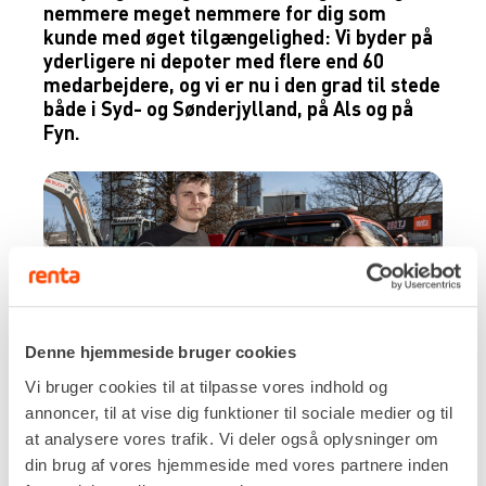
nemmere meget nemmere for dig som
kunde med øget tilgængelighed: Vi byder på
yderligere ni depoter med flere end 60
medarbejdere, og vi er nu i den grad til stede
både i Syd- og Sønderjylland, på Als og på
Fyn.
Denne hjemmeside bruger cookies
Vi bruger cookies til at tilpasse vores indhold og
annoncer, til at vise dig funktioner til sociale medier og til
Del-Pin blev skabt af Allan Del Pin i 1984. Dermed
at analysere vores trafik. Vi deler også oplysninger om
er det et af Danmarks ældste udlejningsfirmaer.
din brug af vores hjemmeside med vores partnere inden
Hovedafdelingen ligger i Sønderborg på Als.