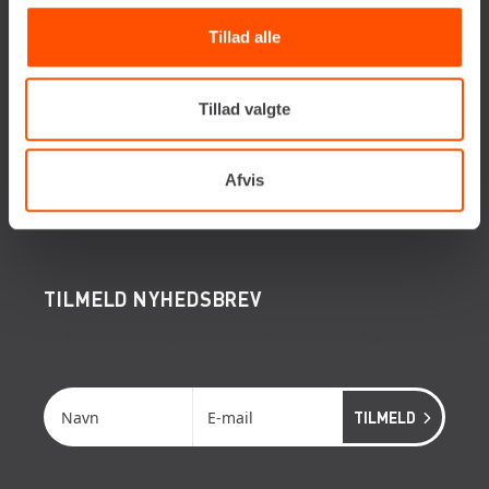
Renta A/S
Tillad alle
Valseholmen 14
DK-2650 Hvidovre
Tillad valgte
Tlf. +45 70206242
E-mail:
info@renta.dk
CVR-nummer: 29416796
Afvis
KONTAKT OS
TILMELD NYHEDSBREV
Få de seneste nyheder, invitationer, tips og tricks
m.m.