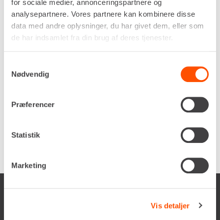
for sociale medier, annonceringspartnere og
Tillige er der afdelinger i Vejle, Kolding, Rødekro,
Haderslev, Fredericia og Esbjerg på den jyske
analysepartnere. Vores partnere kan kombinere disse
side. På Fyn er Del-Pin, og dermed nu Renta, på
data med andre oplysninger, du har givet dem, eller som
plads både i Odense og Assens.
de har indsamlet fra din brug af deres tjenester.
Allan Del Pin har med salget til Renta fundet et
Samtykkevalg
perfekt match og en partner, der kan
Nødvendig
videreudvikle forretningen og komme kunderne
på begge sider til gode. Ved at kombinere vores
kræfter, kan vi betjene flere kunder med en
Præferencer
enkelt, men god, gammel service i tankerne. Del-
Pin og Rentas værdier er afstemt, og du som
kunde kan gå en lys fremtid i møde sammen med
Statistik
det forenede Renta A/S.
Marketing
Vis detaljer