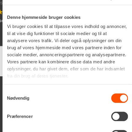
05/02/2026
Denne hjemmeside bruger cookies
de chauffør som lever dine
Schyssta hjälpsamma m
iallafall. Man får allti
Vi bruger cookies til at tilpasse vores indhold og annoncer,
man vöntar på sin tur.
til at vise dig funktioner til sociale medier og til at
analysere vores trafik. Vi deler også oplysninger om din
brug af vores hjemmeside med vores partnere inden for
sociale medier, annonceringspartnere og analysepartnere.
Vores partnere kan kombinere disse data med andre
Google
samlet bedømmelse er
4.5
af 5,
på basis af
150 anmeldelser
oplysninger, du har givet dem, eller som de har indsamlet
fra din brug af deres tjenester.
Samtykkevalg
Nødvendig
Renta A/S
Præferencer
Valseholmen 14
DK-2650 Hvidovre