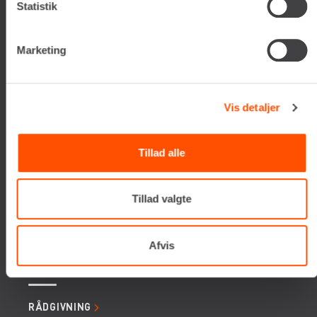
Statistik
Tlf. +45 70206242
E-mail:
info@renta.dk
CVR-nummer: 29416796
Marketing
KONTAKT OS
Vis detaljer
TILMELD NYHEDSBREV
Få de seneste nyheder, invitationer, tips og tricks m.m.
Tillad alle
Tillad valgte
Afvis
SERVICES
RÅDGIVNING