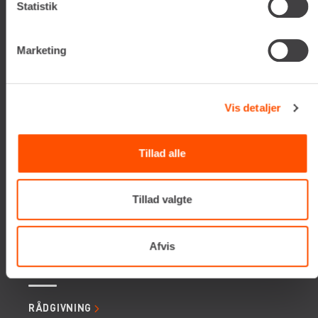
Statistik
Tlf. +45 70206242
E-mail:
info@renta.dk
CVR-nummer: 29416796
Marketing
KONTAKT OS
Vis detaljer
TILMELD NYHEDSBREV
Få de seneste nyheder, invitationer, tips og tricks m.m.
Tillad alle
Tillad valgte
Afvis
SERVICES
RÅDGIVNING