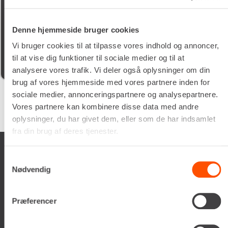
05/02/2026
Denne hjemmeside bruger cookies
Schyssta hjälpsamma människor jobbar här, de flesta
iallafall. Man får alltid kaffe te vatten o dricka under tiden
Vi bruger cookies til at tilpasse vores indhold og annoncer,
man vöntar på sin tur. 5/5
til at vise dig funktioner til sociale medier og til at
analysere vores trafik. Vi deler også oplysninger om din
brug af vores hjemmeside med vores partnere inden for
sociale medier, annonceringspartnere og analysepartnere.
Vores partnere kan kombinere disse data med andre
Google
samlet bedømmelse er
4.5
af 5,
på basis af
150 anmeldelser
oplysninger, du har givet dem, eller som de har indsamlet
fra din brug af deres tjenester.
Samtykkevalg
Nødvendig
Renta A/S
Præferencer
Valseholmen 14
DK-2650 Hvidovre