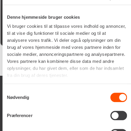
15/05/2026
Denne hjemmeside bruger cookies
god kunde service og søde chauffør som lever dine
maskiner
Vi bruger cookies til at tilpasse vores indhold og annoncer,
til at vise dig funktioner til sociale medier og til at
analysere vores trafik. Vi deler også oplysninger om din
brug af vores hjemmeside med vores partnere inden for
sociale medier, annonceringspartnere og analysepartnere.
Vores partnere kan kombinere disse data med andre
Google
samlet bedømmelse er
4.5
af 5,
på basis af
150 anmeldelser
oplysninger, du har givet dem, eller som de har indsamlet
fra din brug af deres tjenester.
Samtykkevalg
Nødvendig
Renta A/S
Præferencer
Valseholmen 14
DK-2650 Hvidovre