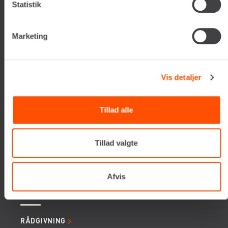
Statistik
Tlf. +45 70206242
E-mail:
info@renta.dk
CVR-nummer: 29416796
Marketing
KONTAKT OS
Vis detaljer
TILMELD NYHEDSBREV
Få de seneste nyheder, invitationer, tips og tricks m.m.
Tillad alle
Tillad valgte
Afvis
SERVICES
RÅDGIVNING