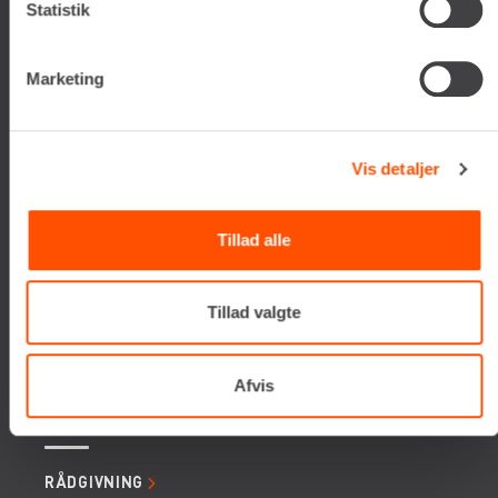
Statistik
Tlf. +45 70206242
E-mail:
info@renta.dk
CVR-nummer: 29416796
Marketing
KONTAKT OS
Vis detaljer
TILMELD NYHEDSBREV
Få de seneste nyheder, invitationer, tips og tricks m.m.
Tillad alle
Tillad valgte
Afvis
SERVICES
RÅDGIVNING