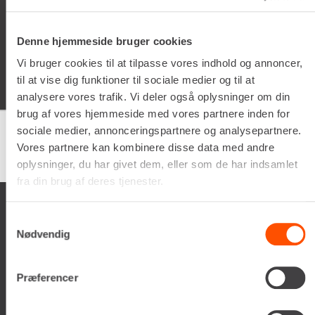
05/02/2026
Denne hjemmeside bruger cookies
Schyssta hjälpsamma människor jobbar här, de flesta
iallafall. Man får alltid kaffe te vatten o dricka under tiden
Vi bruger cookies til at tilpasse vores indhold og annoncer,
man vöntar på sin tur. 5/5
til at vise dig funktioner til sociale medier og til at
analysere vores trafik. Vi deler også oplysninger om din
brug af vores hjemmeside med vores partnere inden for
sociale medier, annonceringspartnere og analysepartnere.
Vores partnere kan kombinere disse data med andre
Google
samlet bedømmelse er
4.5
af 5,
på basis af
150 anmeldelser
oplysninger, du har givet dem, eller som de har indsamlet
fra din brug af deres tjenester.
Samtykkevalg
Nødvendig
Renta A/S
Præferencer
Valseholmen 14
DK-2650 Hvidovre