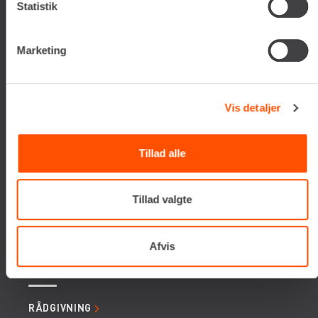
Statistik
Tlf. +45 70206242
E-mail:
info@renta.dk
CVR-nummer: 29416796
Marketing
KONTAKT OS
Vis detaljer
TILMELD NYHEDSBREV
Få de seneste nyheder, invitationer, tips og tricks m.m.
Tillad alle
Tillad valgte
Afvis
SERVICES
RÅDGIVNING