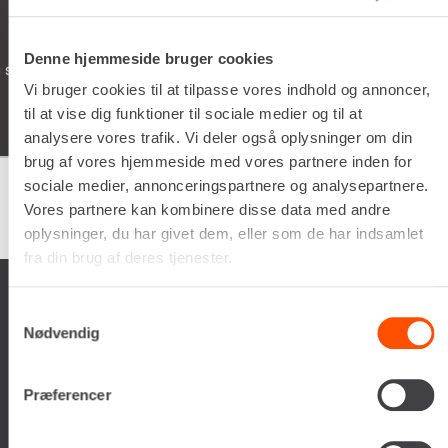
05/02/2026
Denne hjemmeside bruger cookies
 som lever dine
Schyssta hjälpsamma människor jo
iallafall. Man får alltid kaffe te v
Vi bruger cookies til at tilpasse vores indhold og annoncer,
man vöntar på sin tur. 5/5
til at vise dig funktioner til sociale medier og til at
analysere vores trafik. Vi deler også oplysninger om din
brug af vores hjemmeside med vores partnere inden for
sociale medier, annonceringspartnere og analysepartnere.
Vores partnere kan kombinere disse data med andre
Google
samlet bedømmelse er
4.5
af 5,
på basis af
150 anmeldelser
oplysninger, du har givet dem, eller som de har indsamlet
fra din brug af deres tjenester.
Samtykkevalg
Nødvendig
Renta A/S
Præferencer
Valseholmen 14
DK-2650 Hvidovre