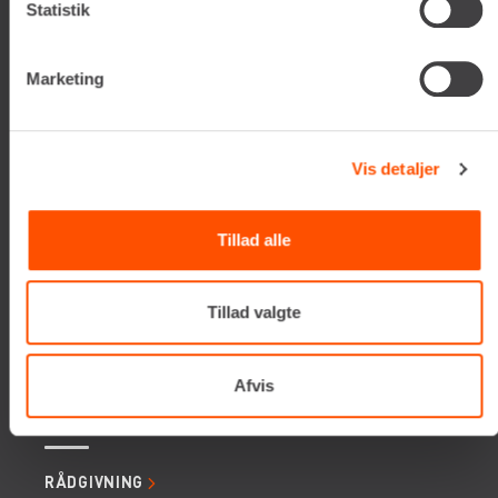
Statistik
Tlf. +45 70206242
E-mail:
info@renta.dk
CVR-nummer: 29416796
Marketing
KONTAKT OS
Vis detaljer
TILMELD NYHEDSBREV
Få de seneste nyheder, invitationer, tips og tricks m.m.
Tillad alle
Tillad valgte
Afvis
SERVICES
RÅDGIVNING