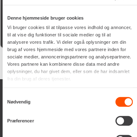
15/05/2026
Denne hjemmeside bruger cookies
god kunde service og søde chauffør som lever dine
maskiner
Vi bruger cookies til at tilpasse vores indhold og annoncer,
til at vise dig funktioner til sociale medier og til at
analysere vores trafik. Vi deler også oplysninger om din
brug af vores hjemmeside med vores partnere inden for
sociale medier, annonceringspartnere og analysepartnere.
Vores partnere kan kombinere disse data med andre
Google
samlet bedømmelse er
4.5
af 5,
på basis af
150 anmeldelser
oplysninger, du har givet dem, eller som de har indsamlet
fra din brug af deres tjenester.
Samtykkevalg
Nødvendig
Renta A/S
Præferencer
Valseholmen 14
DK-2650 Hvidovre