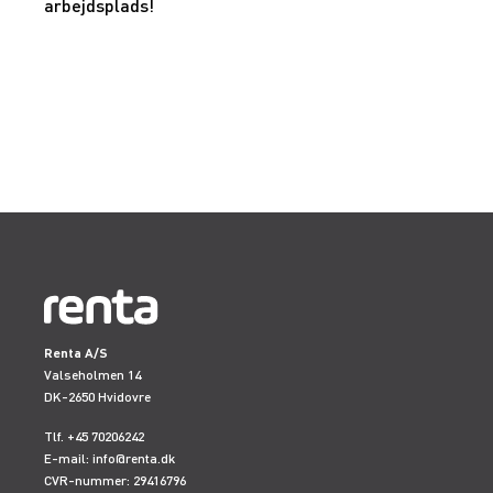
arbejdsplads!
Renta A/S
Valseholmen 14
DK-2650 Hvidovre
Tlf. +45 70206242
E-mail:
info@renta.dk
CVR-nummer: 29416796