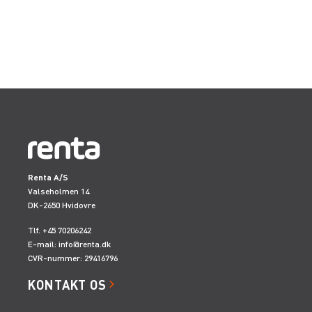
Renta A/S
Valseholmen 14
DK-2650 Hvidovre
Tlf. +45 70206242
E-mail:
info@renta.dk
CVR-nummer: 29416796
KONTAKT OS