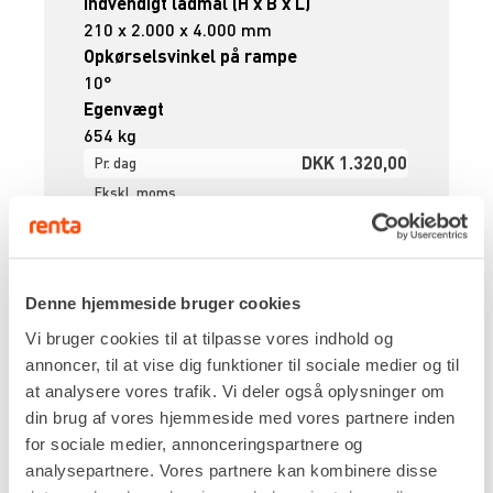
Indvendigt ladmål (H x B x L)
210 x 2.000 x 4.000 mm
Opkørselsvinkel på rampe
10°
Egenvægt
654 kg
DKK 1.320,00
Pr. dag
Ekskl. moms
Renta udlejer kun til erhverv. Gyldigt CVR-
nummer er påkrævet.
Denne hjemmeside bruger cookies
Flere informationer
LEJ NU
Vi bruger cookies til at tilpasse vores indhold og
annoncer, til at vise dig funktioner til sociale medier og til
at analysere vores trafik. Vi deler også oplysninger om
Autotrailer til professionelt brug
din brug af vores hjemmeside med vores partnere inden
for sociale medier, annonceringspartnere og
En autotrailer i udlejning er den sikre løsning, når
analysepartnere. Vores partnere kan kombinere disse
du skal transportere køretøjer, maskiner eller