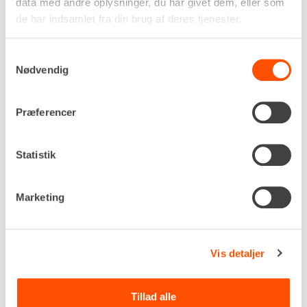
data med andre oplysninger, du har givet dem, eller som
andet tungt materiel mellem arbejdspladser. Den
de har indsamlet fra din brug af deres tjenester.
robuste og langtidsholdbare konstruktion gør
traileren velegnet til professionelle
Samtykkevalg
entreprenører og håndværkere, der kræver
Nødvendig
stabilitet, høj lasteevne og en trailer, der bare
fungerer – også når den får tæsk i daglig drift.
Her får du et arbejdsredskab, der gør læsning,
Præferencer
fastsurring og transport langt mere smidigt.
Autotraileren er opbygget i stærke stålprofiler
Statistik
med solid aksel, brede køreskinner og en lav
læssehøjde, så både biler, lifte, minilæssere mv.
Marketing
let kan rulles ombord. Når du lejer en autotrailer,
får du en løsning, der er udviklet til midlertidige
transportbehov, hvor fleksibilitet og
driftssikkerhed er altafgørende. Mange modeller
Vis detaljer
er udstyret med spil, skridsikre kørebaner og godt
placerede surringsøjer, der gør det hurtigt at
Tillad alle
sikre lasten – uanset om du arbejder alene eller