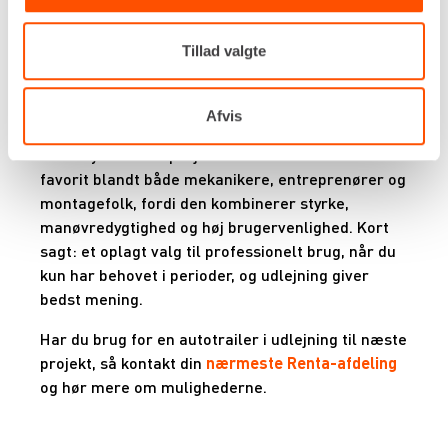
som del af et team.
Tillad valgte
Typiske anvendelser spænder fra
maskintransport på byggepladsen til afhentning
af materiel fra leverandører, flytning af
Afvis
entreprenørkøretøjer eller midlertidig transport
af udstyr mellem projekter. Autotraileren er en
favorit blandt både mekanikere, entreprenører og
montagefolk, fordi den kombinerer styrke,
manøvredygtighed og høj brugervenlighed. Kort
sagt: et oplagt valg til professionelt brug, når du
kun har behovet i perioder, og udlejning giver
bedst mening.
Har du brug for en autotrailer i udlejning til næste
projekt, så kontakt din
nærmeste Renta-afdeling
og hør mere om mulighederne.