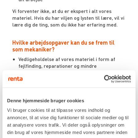
Vi forventer ikke, at du er ekspert i alt vores
materiel. Hvis du har viljen og lysten til lære, vil vi
lære dig de ting, som du ikke har erfaring med.
Hvilke arbejdsopgaver kan du se frem til
som mekaniker?
Vedligeholdelse af vores materiel i form af
fejlfinding, reparationer og mindre
smedeopgaver, så materiellet er i den bedste
stand.
Sikker­hedseftersyn og optimering af
sikkerheden på vores materiel
Indgå i den daglige drift af afdelingen og træde
Denne hjemmeside bruger cookies
til hvor der er behov.
Vi bruger cookies til at tilpasse vores indhold og
Afvekslende arbejdsopgaver, der kan variere
annoncer, til at vise dig funktioner til sociale medier og til
fra time til time.
at analysere vores trafik. Vi deler også oplysninger om
din brug af vores hjemmeside med vores partnere inden
Hvad forventer vi af vores nye mekaniker?