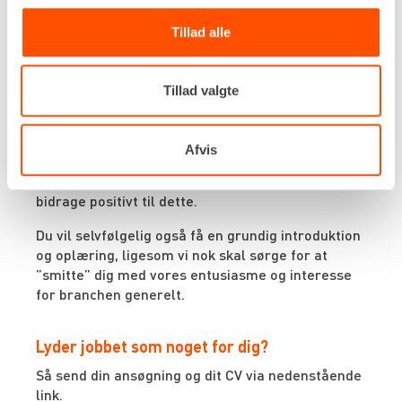
med til at præge. Du vil blive en del af en
virksomhed i hurtig vækst og et team af dygtige
Tillad alle
og engagerede kolleger. Vi tilbyder løn efter
kvalifikationer, sundhedsforsikring, frugtordning
og vi har en personaleforening, der sørger for
Tillad valgte
sociale aktiviteter på tværs af afdelinger og
landsdele. Hos os har vi en uformel og god tone,
og vi har i virksomheden generelt fokus på det
Afvis
gode arbejdsmiljø, og vi leder efter dig, som både
kan se værdien i et godt arbejdsmiljø samt
bidrage positivt til dette.
Du vil selvfølgelig også få en grundig introduktion
og oplæring, ligesom vi nok skal sørge for at
”smitte” dig med vores entusiasme og interesse
for branchen generelt.
Lyder jobbet som noget for dig?
Så send din ansøgning og dit CV via nedenstående
link.