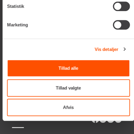
DK-2650 Hvidovre
Statistik
Tlf. +45 70206242
E-mail:
info@renta.dk
CVR-nummer: 29416796
Marketing
KONTAKT OS
Vis detaljer
TILMELD NYHEDSBREV
Få de seneste nyheder, invitationer, tips og tricks m.m.
Tillad alle
Tillad valgte
Afvis
SERVICES