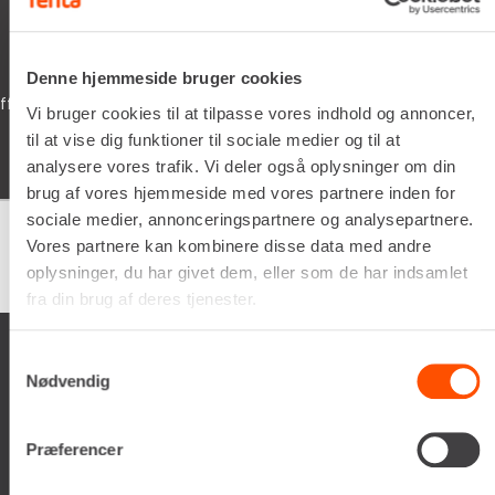
xevo
05/02/2026
Denne hjemmeside bruger cookies
 dine
Schyssta hjälpsamma människor jobbar här, 
Vi bruger cookies til at tilpasse vores indhold og annoncer,
iallafall. Man får alltid kaffe te vatten o dric
til at vise dig funktioner til sociale medier og til at
man vöntar på sin tur. 5/5
analysere vores trafik. Vi deler også oplysninger om din
brug af vores hjemmeside med vores partnere inden for
sociale medier, annonceringspartnere og analysepartnere.
Vores partnere kan kombinere disse data med andre
Google
samlet bedømmelse er
4.5
af 5,
oplysninger, du har givet dem, eller som de har indsamlet
på basis af
150 anmeldelser
fra din brug af deres tjenester.
Samtykkevalg
Nødvendig
Præferencer
Renta A/S
Valseholmen 14