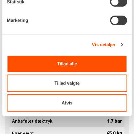
Statistik
høre mere om udlejning af ATV trailere
Marketing
Specifikationer
Dokumenter
Kapacitet, maks
300 kg
Vis detaljer
Kasse, bredde
800 mm
Kasse, længde
1.200 mm
Tillad alle
Kasse, højde
300 mm
Tillad valgte
Længde med trækstang
1.800 mm
Bredde inkl. hjul
900 mm
Afvis
Hjul
16x6,5-8
Anbefalet dæktryk
1,7 bar
Egenvægt
45,0 kg