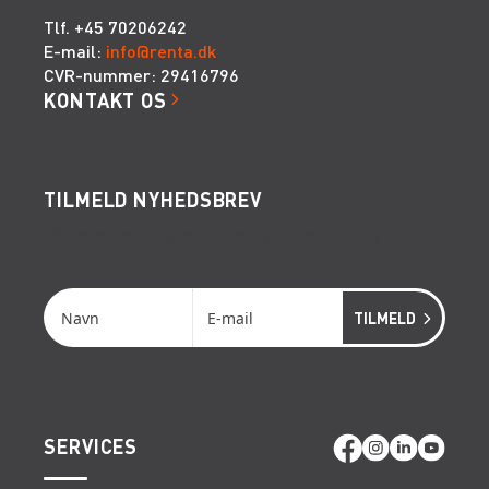
Tlf. +45 70206242
E-mail:
info@renta.dk
CVR-nummer: 29416796
KONTAKT OS
TILMELD NYHEDSBREV
Få de seneste nyheder, invitationer, tips og tricks
m.m.
SERVICES