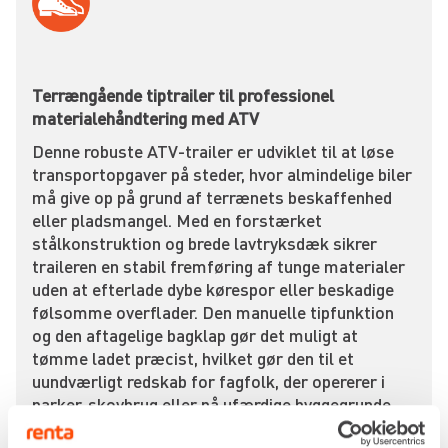
Terrængående tiptrailer til professionel
materialehåndtering med ATV
Denne robuste ATV-trailer er udviklet til at løse
transportopgaver på steder, hvor almindelige biler
må give op på grund af terrænets beskaffenhed
eller pladsmangel. Med en forstærket
stålkonstruktion og brede lavtryksdæk sikrer
traileren en stabil fremføring af tunge materialer
uden at efterlade dybe kørespor eller beskadige
følsomme overflader. Den manuelle tipfunktion
og den aftagelige bagklap gør det muligt at
tømme ladet præcist, hvilket gør den til et
uundværligt redskab for fagfolk, der opererer i
parker, skovbrug eller på ufærdige byggegrunde.
Anlægsgartnere og entreprenører benytter ofte