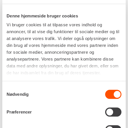
denne tiptrailer til fjernelse af opgravede
materialer som jord, rødder og grenaffald fra
Denne hjemmeside bruger cookies
baggårde, hvor kun smalle passager er
tilgængelige. Ved opretning og nivellering af
Vi bruger cookies til at tilpasse vores indhold og
stisystemer anvendes ladet til kontrolleret
annoncer, til at vise dig funktioner til sociale medier og til
udlægning af stabilgrus eller flis, hvilket letter
at analysere vores trafik. Vi deler også oplysninger om
den efterfølgende manuelle tilpasning af
din brug af vores hjemmeside med vores partnere inden
overfladen. Kloakmestre og installatører bruger
for sociale medier, annonceringspartnere og
traileren som et mobilt depot til tungt værktøj,
analysepartnere. Vores partnere kan kombinere disse
rørdele og reservedele ved reparation eller finish
data med andre oplysninger, du har givet dem, eller som
på installationer i det åbne terræn.
de har indsamlet fra din brug af deres tjenester.
Traileren overtage de tunge løft, som ellers ville
kræve manuel trillebørskørsel, hvilket reducerer
Samtykkevalg
Nødvendig
den fysiske belastning af ryg og skuldre. Den lave
læssehøjde letter manuel pålæsning, mens de
brede dæk dæmper rystelser under kørsel på
Præferencer
ujævnt underlag og sikrer stabil fremdrift.
Kontakt din
nærmeste afdeling hos Renta
for at