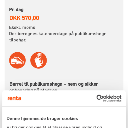
Pr. dag
DKK 570,00
Ekskl. moms
Der beregnes kalenderdage på publikumshegn
tilbehør.
Barrel til publikumshegn – nem og sikker
opbevaring på pladsen
Når du arbejder med midlertidige afspærringer til
events, byggepladser eller trafikregulering, er det
vigtigt at kunne håndtere og opbevare hegn
Denne hjemmeside bruger cookies
effektivt. En barrel til publikumshegn gør netop
Vi bruger cookies til at tilpasse vores indhold og