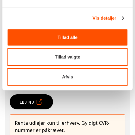
hegnsudstyr.
Lej en barrel til publikumshegn hos Renta og få en
Vis detaljer
nem og effektiv måde at håndtere dit
afspærringsudstyr. Kontakt din
nærmeste Renta-
afdeling
for booking og mere information.
Tillad alle
Specifikationer
Tillad valgte
Kapacitet
500 kg
Afvis
Egenvægt
35,0 kg
LEJ NU
Renta udlejer kun til erhverv. Gyldigt CVR-
nummer er påkrævet.