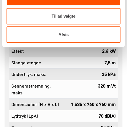
cyklonstøvsuger – vi hjælper dig med det rigtige
udstyr til enhver opgave.
Tillad valgte
Specifikationer
Dokumenter
Afvis
Drivkraft
230v
Effekt
2,6 kW
Slangelængde
7,5 m
Undertryk, maks.
25 kPa
Gennemstrømning,
320 m³/t
maks.
Dimensioner (H x B x L)
1.535 x 760 x 760 mm
Lydtryk (LpA)
70 dB(A)