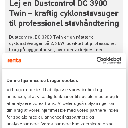
Lej en Dustcontrol DC 3900
Twin – kraftig cyklonstøvsuger
til professionel støvhåndtering
Dustcontrol DC 3900 Twin er en råstærk
cyklonstøvsuger på 2,6 kW, udviklet til professionel
brug på byggepladser, hvor der arbejdes med
betonslibning, skæring eller andet tungt støvende
arbejde. Med sin høje kapacitet, stabile ydelse og
dobbelte motorkraft er den skabt til håndværkere,
der kræver pålidelig støvkontrol – dag ud og dag
ind.
Denne hjemmeside bruger cookies
Vi bruger cookies til at tilpasse vores indhold og
Med et maksimalt undertryk på 25 kPa og en
annoncer, til at vise dig funktioner til sociale medier og til
luftmængde på hele 320 m³/t leverer DC 3900 Twin
at analysere vores trafik. Vi deler også oplysninger om
imponerende sugeevne, selv ved kontinuerligt brug.
Den cyklonbaserede forudskiller sørger for, at langt
din brug af vores hjemmeside med vores partnere inden
størstedelen af støvet fanges, før det når filtrene –
for sociale medier, annonceringspartnere og
hvilket giver en mere stabil drift, længere
analysepartnere. Vores partnere kan kombinere disse