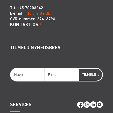
Tlf. +45 70206242
E-mail:
info@renta.dk
CVR-nummer: 29416796
KONTAKT OS
TILMELD NYHEDSBREV
Få de seneste nyheder, invitationer, tips og tricks
m.m.
SERVICES