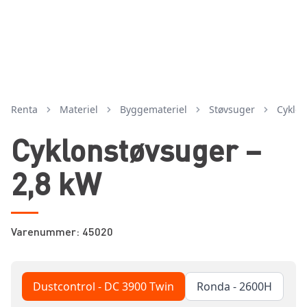
Renta
Materiel
byggemateriel
støvsuger
cyklo
Cyklonstøvsuger –
2,8 kW
Varenummer: 45020
Dustcontrol - DC 3900 Twin
Ronda - 2600H