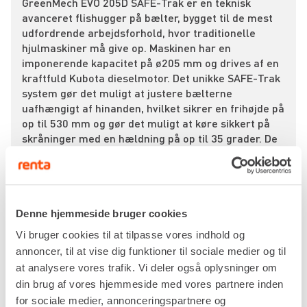
GreenMech EVO 205D SAFE-Trak er en teknisk
avanceret flishugger på bælter, bygget til de mest
udfordrende arbejdsforhold, hvor traditionelle
hjulmaskiner må give op. Maskinen har en
imponerende kapacitet på ø205 mm og drives af en
kraftfuld Kubota dieselmotor. Det unikke SAFE-Trak
system gør det muligt at justere bælterne
uafhængigt af hinanden, hvilket sikrer en frihøjde på
op til 530 mm og gør det muligt at køre sikkert på
skråninger med en hældning på op til 35 grader. De
to horisontale indføringsvalser arbejder sammen
med et tungt svinghjul for at sikre et aggressivt
indtræk og høj effektivitet.
Anlægsgartnere, skoventreprenører og fagfolk
Denne hjemmeside bruger cookies
inden for linjerydning ved jernbaner eller motorveje
Vi bruger cookies til at tilpasse vores indhold og
benytter denne maskine, når materialet skal flises
annoncer, til at vise dig funktioner til sociale medier og til
direkte på svært tilgængelige steder. Ved rydning af
at analysere vores trafik. Vi deler også oplysninger om
stejle skrænter eller blødt terræn anvender
operatøren bælteunderstellet til at manøvrere
din brug af vores hjemmeside med vores partnere inden
maskinen helt hen til de fældede stammer, hvilket
for sociale medier, annonceringspartnere og