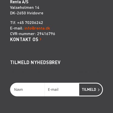
Renta A/S
Valseholmen 14
DK-2650 Hvidovre
Tlf. +45 70206242
E-mail:
info@renta.dk
CVR-nummer: 29416796
KONTAKT OS
TILMELD NYHEDSBREV
Få de seneste nyheder, invitationer, tips og tricks
m.m.