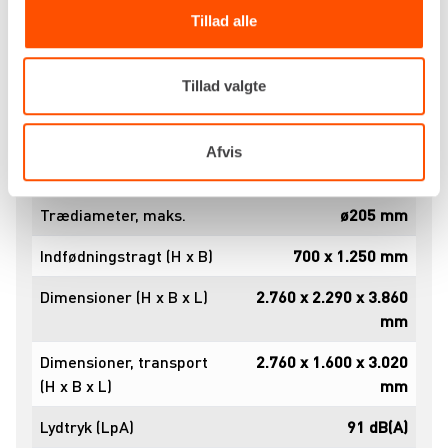
Tillad alle
Specifikationer
Dokumenter
Tillad valgte
Drivkraft
Diesel
Ydelse (hk / kW)
50,0 / 37,3
Afvis
Brændstoftank
33 liter
Trædiameter, maks.
ø205 mm
Indfødningstragt (H x B)
700 x 1.250 mm
Dimensioner (H x B x L)
2.760 x 2.290 x 3.860
mm
Dimensioner, transport
2.760 x 1.600 x 3.020
(H x B x L)
mm
Lydtryk (LpA)
91 dB(A)