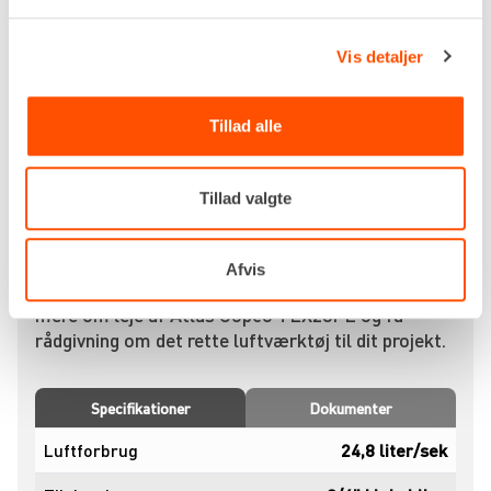
præcist.
Atlas Copco TEX23PE er ideel til mindre og
Vis detaljer
mellemstore nedbrydningsopgaver, hvor du har
brug for en robust og driftssikker maskine, der
kan levere ensartet slagkraft og høj produktivitet.
Tillad alle
Hos Renta kan du leje lufthammer 23 kg til både
kortvarige og længere projekter. Maskinen leveres
Tillad valgte
fuldt serviceret, klar til brug og tilpasset dine
behov – så du kan komme direkte i gang.
Afvis
Kontakt din
nærmeste Renta-afdeling
for at høre
mere om leje af Atlas Copco TEX23PE og få
rådgivning om det rette luftværktøj til dit projekt.
Specifikationer
Dokumenter
Luftforbrug
24,8 liter/sek