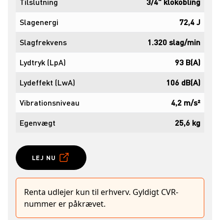
Tilslutning
3/4" klokobling
Slagenergi
72,4 J
Slagfrekvens
1.320 slag/min
Lydtryk (LpA)
93 B(A)
Lydeffekt (LwA)
106 dB(A)
Vibrationsniveau
4,2 m/s²
Egenvægt
25,6 kg
LEJ NU
Renta udlejer kun til erhverv. Gyldigt CVR-
nummer er påkrævet.