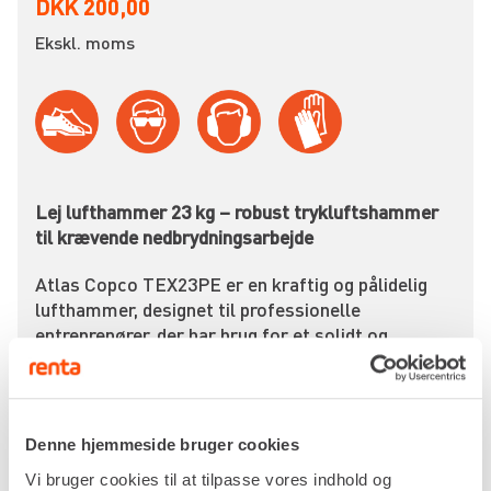
DKK 200,00
Ekskl. moms
Lej lufthammer 23 kg – robust trykluftshammer
til krævende nedbrydningsarbejde
Atlas Copco TEX23PE er en kraftig og pålidelig
lufthammer, designet til professionelle
entreprenører, der har brug for et solidt og
effektivt værktøj til nedbrydningsopgaver i bløde
og medium hårde materialer som beton, asfalt og
murværk. Med sin stabile konstruktion og gode
balance er den et sikkert valg til både
Denne hjemmeside bruger cookies
byggepladser, værksteder og anlægsprojekter.
Vi bruger cookies til at tilpasse vores indhold og