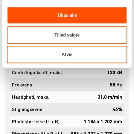
Specifikationer
Dokumenter
Tillad alle
Drivkraft
Diesel
Ydelse (hk / kW)
Tillad valgte
24,3 / 17,9
Brændstoftank
18 liter
Afvis
Brændstofforbrug
5,3 liter pr. time
Centrifugalkraft, maks.
130 kN
Frekvens
58 Hz
Hastighed, maks.
31,0 m/min
Stigningsevne
46%
Pladestørrelse (L x B)
1.186 x 1.202 mm
Dimensioner (H x B x L)
996 x 1.202 x 1.270 mm