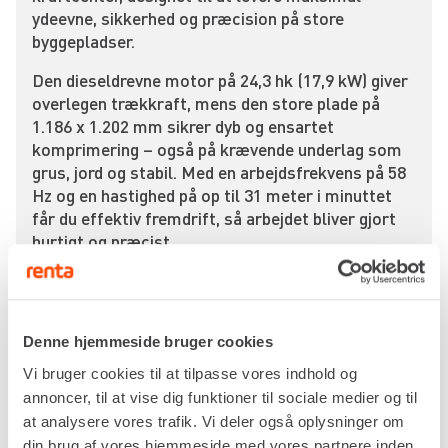
ydeevne, sikkerhed og præcision på store
byggepladser.
Den dieseldrevne motor på 24,3 hk (17,9 kW) giver
overlegen trækkraft, mens den store plade på
1.186 x 1.202 mm sikrer dyb og ensartet
komprimering – også på krævende underlag som
grus, jord og stabil. Med en arbejdsfrekvens på 58
Hz og en hastighed på op til 31 meter i minuttet
får du effektiv fremdrift, så arbejdet bliver gjort
hurtigt og præcist.
Den største fordel ved DPU 130Le er dens
avancerede fjernbetjening, som har en rækkevidde
på op til 23 meter. Det betyder, at operatøren kan
Denne hjemmeside bruger cookies
styre maskinen sikkert på afstand, hvilket
minimerer vibrationseksponering og øger
Vi bruger cookies til at tilpasse vores indhold og
sikkerheden markant – især ved arbejde på ujævne
annoncer, til at vise dig funktioner til sociale medier og til
flader, i render eller tæt på forhindringer.
at analysere vores trafik. Vi deler også oplysninger om
din brug af vores hjemmeside med vores partnere inden