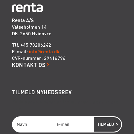
Renta A/S
Valseholmen 14
DK-2650 Hvidovre
Tlf. +45 70206242
E-mail:
info@renta.dk
CVR-nummer: 29416796
KONTAKT OS
TILMELD NYHEDSBREV
Få de seneste nyheder, invitationer, tips og tricks
m.m.