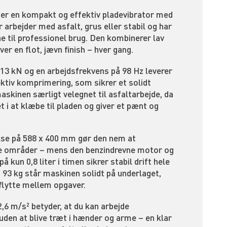
 en kompakt og effektiv pladevibrator med
er arbejder med asfalt, grus eller stabil og har
ne til professionel brug. Den kombinerer lav
er en flot, jævn finish – hver gang.
 13 kN og en arbejdsfrekvens på 98 Hz leverer
ktiv komprimering, som sikrer et solidt
skinen særligt velegnet til asfaltarbejde, da
t i at klæbe til pladen og giver et pænt og
se på 588 x 400 mm gør den nem at
e områder – mens den benzindrevne motor og
 kun 0,8 liter i timen sikrer stabil drift hele
93 kg står maskinen solidt på underlaget,
 flytte mellem opgaver.
2,6 m/s² betyder, at du kan arbejde
uden at blive træt i hænder og arme – en klar