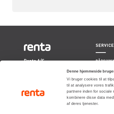
SERVIC
Renta A/S
RÅDGIVNI
ONSITE S
Valseholmen 14
LIFTOPMÅ
Denne hjemmeside bruger
DK-2650 Hvidovre
Vi bruger cookies til at til
Tlf. +45 70206242
til at analysere vores tra
E-mail:
info@renta.dk
partnere inden for sociale
CVR-nummer: 29416796
kombinere disse data med a
af deres tjenester.
KONTAKT OS