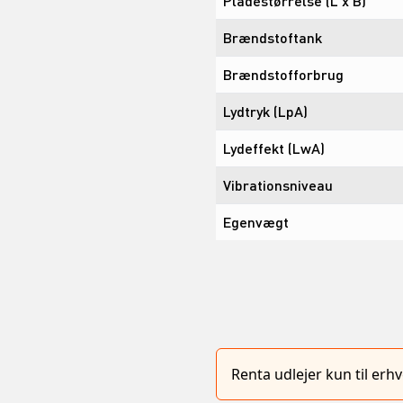
Pladestørrelse (L x B)
Brændstoftank
Brændstofforbrug
Lydtryk (LpA)
Lydeffekt (LwA)
Vibrationsniveau
Egenvægt
Renta udlejer kun til er