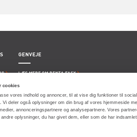
ES
GENVEJE
NG
LÆS MERE OM RENTA EASY
ERVICE
LEDIGE JOBS | KARRIERE I RENTA
LING
LEJE- OG LEVERINGSBETINGELSER
 cookies
passe vores indhold og annoncer, til at vise dig funktioner til soci
fik. Vi deler også oplysninger om din brug af vores hjemmeside m
 medier, annonceringspartnere og analysepartnere. Vores partne
ndre oplysninger, du har givet dem, eller som de har indsamlet 