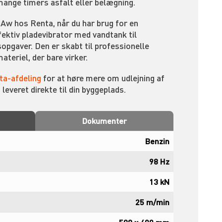
mange timers asfalt eller belægning.
w hos Renta, når du har brug for en
ffektiv pladevibrator med vandtank til
opgaver. Den er skabt til professionelle
ateriel, der bare virker.
a-afdeling
for at høre mere om udlejning af
 leveret direkte til din byggeplads.
Dokumenter
Benzin
98 Hz
13 kN
25 m/min