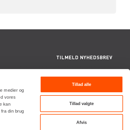
TILMELD NYHEDSBREV
Få de seneste nyheder, invitationer, tips og
tricks m.m.
Tillad alle
ale medier og
ed vores
Tillad valgte
re kan
fra din brug
Afvis