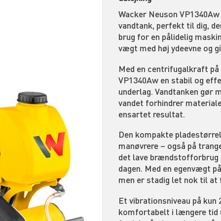
Wacker Neuson VP1340Aw er
vandtank, perfekt til dig, d
brug for en pålidelig maski
vægt med høj ydeevne og giv
Med en centrifugalkraft på
VP1340Aw en stabil og effe
underlag. Vandtanken gør ma
vandet forhindrer materiale
ensartet resultat.
Den kompakte pladestørrel
manøvrere – også på trang
det lave brændstofforbrug på
dagen. Med en egenvægt på 
men er stadig let nok til at
Et vibrationsniveau på kun 
komfortabelt i længere tid 