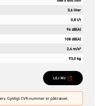
588 x 400 mm
3,6 liter
0,8 l/t
94 dB(A)
108 dB(A)
2,6 m/s²
93,0 kg
LEJ NU
hverv. Gyldigt CVR-nummer er påkrævet.