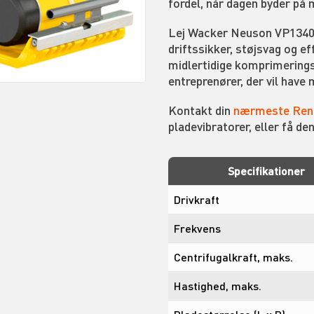
fordel, når dagen byder på 
Lej Wacker Neuson VP1340A
driftssikker, støjsvag og e
midlertidige komprimerings
entreprenører, der vil have m
Kontakt din
nærmeste Rent
pladevibratorer, eller få den
Specifikationer
Drivkraft
Frekvens
Centrifugalkraft, maks.
Hastighed, maks.