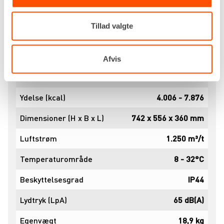
model, der matcher dit behov bedst.
Tillad valgte
Specifikationer
Dokumenter
Drivkraft
400v
Afvis
Ydelse (kW)
4,66 - 9,16
Ydelse (kcal)
4.006 - 7.876
Dimensioner (H x B x L)
742 x 556 x 360 mm
Luftstrøm
1.250 m³/t
Temperaturområde
8 - 32°C
Beskyttelsesgrad
IP44
Lydtryk (LpA)
65 dB(A)
Egenvægt
18,9 kg