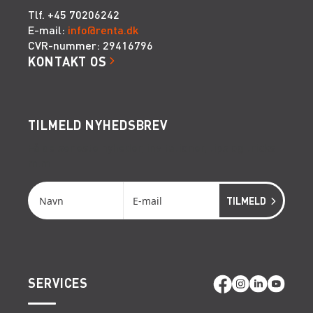
Tlf. +45 70206242
E-mail:
info@renta.dk
CVR-nummer: 29416796
KONTAKT OS
TILMELD NYHEDSBREV
Få de seneste nyheder, invitationer, tips og tricks
m.m.
SERVICES