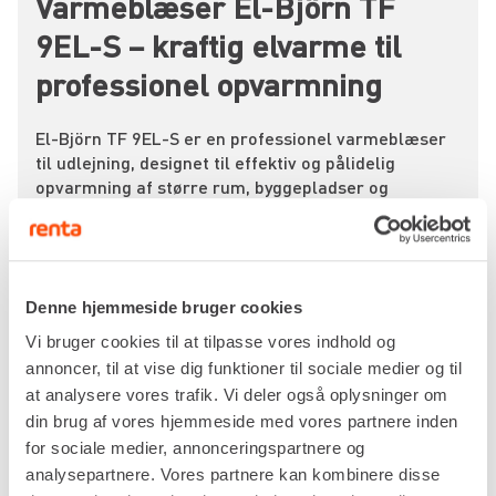
Varmeblæser El-Björn TF
9EL-S – kraftig elvarme til
professionel opvarmning
El-Björn TF 9EL-S er en professionel varmeblæser
til udlejning, designet til effektiv og pålidelig
opvarmning af større rum, byggepladser og
værksteder. Med en ydelse på 4,66–9,16 kW leverer
den masser af varme, selv i kolde og fugtige
omgivelser – uden behov for iltforbrug, ventilation
eller brændstof.
Denne hjemmeside bruger cookies
Denne model er bygget til hårdt brug. Den kører på
Vi bruger cookies til at tilpasse vores indhold og
400V, og den kraftige motor sender 1.250 m³ luft i
annoncer, til at vise dig funktioner til sociale medier og til
timen gennem systemet, hvilket giver en hurtig og
at analysere vores trafik. Vi deler også oplysninger om
jævn varmefordeling. Du kan nemt justere
temperaturen fra 8 til 32°C, så du får præcis den
din brug af vores hjemmeside med vores partnere inden
varme, du har brug for – uanset om det er til
for sociale medier, annonceringspartnere og
komfortopvarmning, frostbeskyttelse eller
analysepartnere. Vores partnere kan kombinere disse