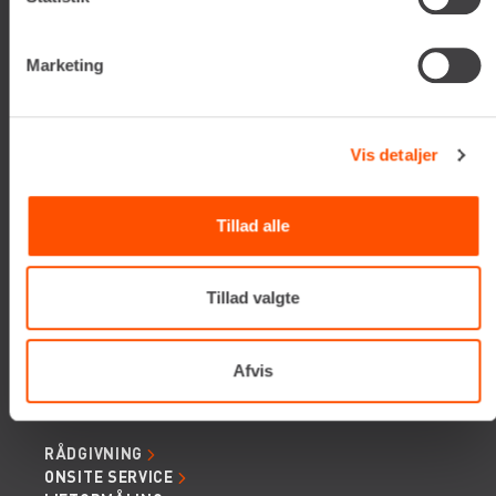
E-mail:
info@renta.dk
CVR-nummer: 29416796
Marketing
KONTAKT OS
TILMELD NYHEDSBREV
Vis detaljer
Få de seneste nyheder, invitationer, tips og tricks m.m.
Tillad alle
Tillad valgte
Afvis
SERVICES
RÅDGIVNING
ONSITE SERVICE