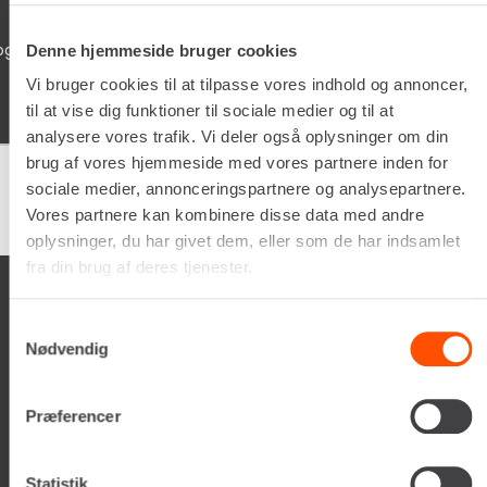
ør som lever dine
Schyssta hjälpsamma människor 
Denne hjemmeside bruger cookies
iallafall. Man får alltid kaffe te
Vi bruger cookies til at tilpasse vores indhold og annoncer,
man vöntar på sin tur. 5/5
til at vise dig funktioner til sociale medier og til at
analysere vores trafik. Vi deler også oplysninger om din
brug af vores hjemmeside med vores partnere inden for
sociale medier, annonceringspartnere og analysepartnere.
Google
samlet bedømmelse er
4.5
af 5,
Vores partnere kan kombinere disse data med andre
på basis af
150 anmeldelser
oplysninger, du har givet dem, eller som de har indsamlet
fra din brug af deres tjenester.
Samtykkevalg
Nødvendig
Renta A/S
Præferencer
Valseholmen 14
DK-2650 Hvidovre
Tlf. +45 70206242
Statistik