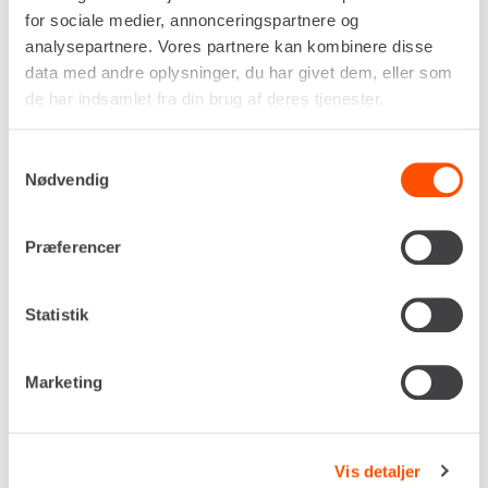
Der beregnes kalenderdage på dieseltanke.
for sociale medier, annonceringspartnere og
analysepartnere. Vores partnere kan kombinere disse
Renta udlejer kun til erhverv. Gyldigt CVR-
data med andre oplysninger, du har givet dem, eller som
nummer er påkrævet.
de har indsamlet fra din brug af deres tjenester.
Samtykkevalg
Flere informationer
LEJ NU
Nødvendig
Præferencer
DIESELTANK – 2.000 LITER
Statistik
Marketing
Vis detaljer