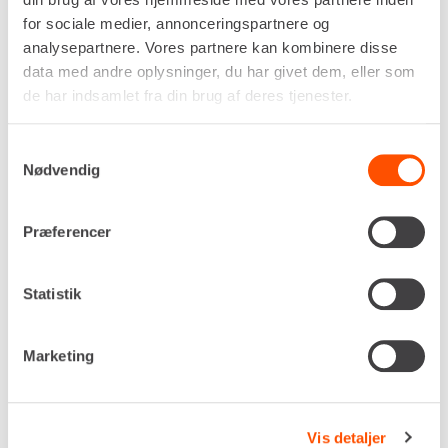
Luftforbrug
for sociale medier, annonceringspartnere og
1,5 m³/min
analysepartnere. Vores partnere kan kombinere disse
Rør størrelse, maks.
data med andre oplysninger, du har givet dem, eller som
DN 50, 2" PE
de har indsamlet fra din brug af deres tjenester.
Egenvægt
22,0 kg
DKK 1.170,00
Pr. dag
Samtykkevalg
Nødvendig
Ekskl. moms
Renta udlejer kun til erhverv. Gyldigt CVR-
Præferencer
nummer er påkrævet.
Statistik
Flere informationer
LEJ NU
Marketing
JORDRAKET – Ø75 MM
Vis detaljer