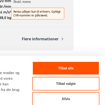
020 mm
Ekskl. moms
dr./min
36 m/s²
Renta udlejer kun til erhverv. Gyldigt
CVR-nummer er påkrævet.
88,0 kg
Flere informationer
Tillad alle
ale medier og
ed vores
Tillad valgte
re kan
TILMELD NYHEDSBREV
fra din brug
Få de seneste nyheder, invitationer, tips og tricks m.m.
Afvis