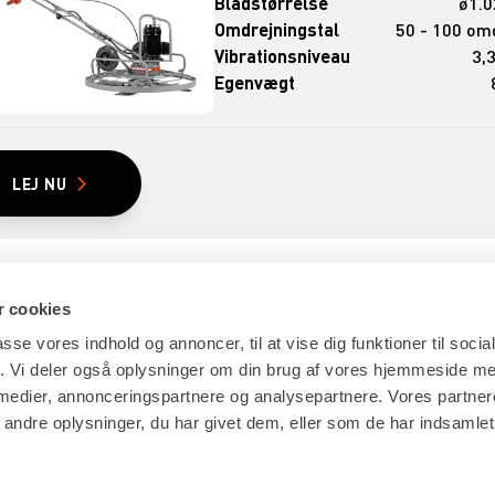
Bladstørrelse
ø1.
Omdrejningstal
50 - 100 om
Vibrationsniveau
3,
Egenvægt
LEJ NU
 cookies
passe vores indhold og annoncer, til at vise dig funktioner til soci
fik. Vi deler også oplysninger om din brug af vores hjemmeside m
 medier, annonceringspartnere og analysepartnere. Vores partne
ES
GENVEJE
ndre oplysninger, du har givet dem, eller som de har indsamlet 
NG
LÆS MERE OM RENTA EASY