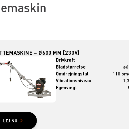
ttemaskin
TTEMASKINE – Ø600 MM [230V]
Drivkraft
Bladstørrelse
ø6
Omdrejningstal
110 omd
Vibrationsniveau
1,
Egenvægt
LEJ NU