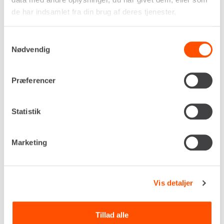
de har indsamlet fra din brug af deres tjenester.
Samtykkevalg
Nødvendig
Præferencer
Højde
Statistik
1.950 mm
Længde
3.000 mm
Marketing
Egenvægt
1.118 kg
DKK 1.579,00
Pr. dag
Vis detaljer
Ekskl. moms
Der beregnes kalenderdage på gravekasser.
Tillad alle