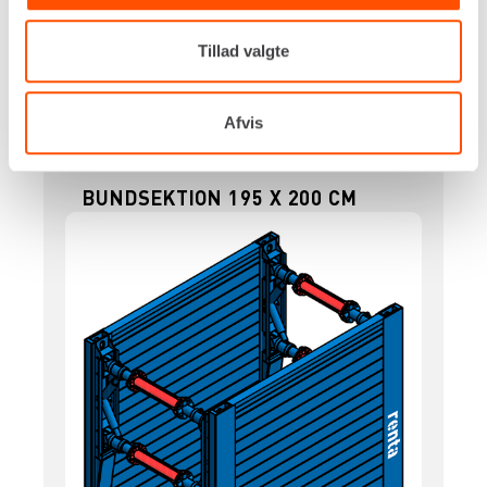
Renta udlejer kun til erhverv. Gyldigt CVR-
nummer er påkrævet.
Tillad valgte
Flere informationer
LEJ NU
Afvis
BUNDSEKTION 195 X 200 CM