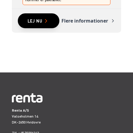
Flere informationer
LEJ NU
Renta A/S
Valseholmen 14
DK-2650 Hvidovre
Tlf. +45 70206242