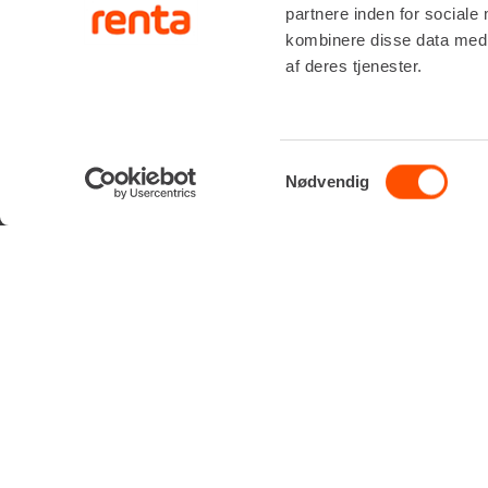
partnere inden for sociale
kombinere disse data med a
af deres tjenester.
SERVIC
Samtykkevalg
Nødvendig
RÅDGIVNI
Renta A/S
Valseholmen 14
ONSITE S
DK-2650 Hvidovre
LIFTOPMÅ
Tlf. +45 70206242
E-mail:
info@renta.dk
CVR-nummer: 29416796
KONTAKT OS