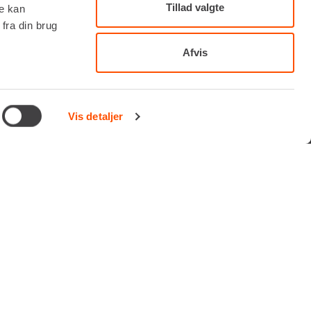
Tillad valgte
re kan
fra din brug
Afvis
TILMELD NYHEDSBREV
Få de seneste nyheder, invitationer, tips og tricks m.m.
Vis detaljer
Vi tager forbehold for eventuelle fejl og ændringer.