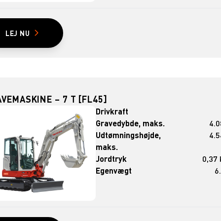
LEJ NU
VEMASKINE – 7 T [FL45]
Drivkraft
Gravedybde, maks.
4.
Udtømningshøjde,
4.
maks.
Jordtryk
0,37
Egenvægt
6