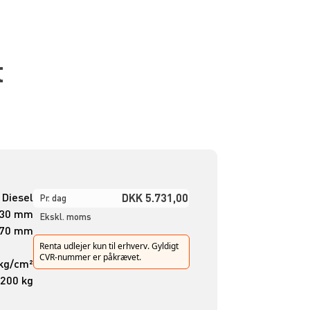
t
Diesel
DKK 5.731,00
Pr. dag
530 mm
Ekskl. moms
070 mm
Renta udlejer kun til erhverv. Gyldigt
CVR-nummer er påkrævet.
 kg/cm²
.200 kg