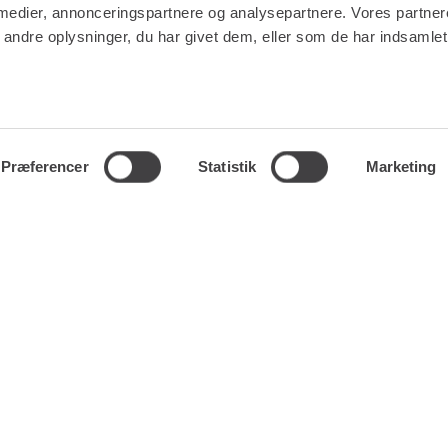
 medier, annonceringspartnere og analysepartnere. Vores partne
ndre oplysninger, du har givet dem, eller som de har indsamlet 
ES
GENVEJE
Præferencer
Statistik
Marketing
NG
LÆS MERE OM RENTA EASY
ERVICE
LEDIGE JOBS | KARRIERE I RENTA
LING
LEJE- OG LEVERINGSBETINGELSER