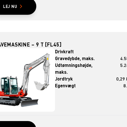
LEJ NU
VEMASKINE – 9 T [FL45]
Drivkraft
Gravedybde, maks.
4.
Udtømningshøjde,
5.
maks.
Jordtryk
0,29
Egenvægt
8