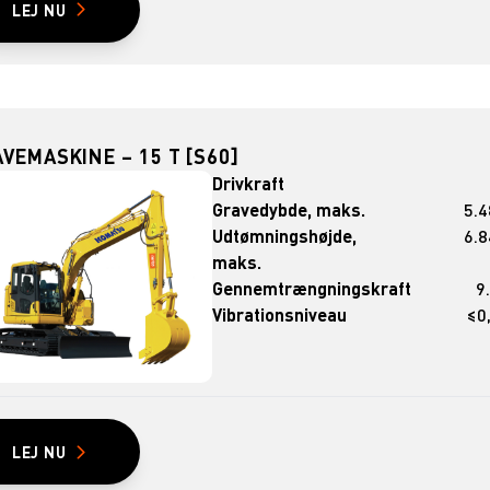
LEJ NU
VEMASKINE – 15 T [S60]
Drivkraft
Gravedybde, maks.
5.
Udtømningshøjde,
6.
maks.
Gennemtrængningskraft
9
Vibrationsniveau
≤0
LEJ NU