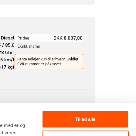
Diesel
DKK 8.007,00
Pr. dag
 / 85,0
Ekskl. moms
8 liter
,5 km/t
Renta udlejer kun til erhverv. Gyldigt
CVR-nummer er påkrævet.
617 kgf
Flere informationer
Tillad alle
ale medier og
ed vores