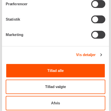
Præferencer
Statistik
Marketing
Vis detaljer
Drivkraft
Tillad alle
Diesel
Gravedybde, maks.
4.580 mm
Tillad valgte
Udtømningshøjde, maks.
5.260 mm
Jordtryk
Afvis
0,29 kg/cm²