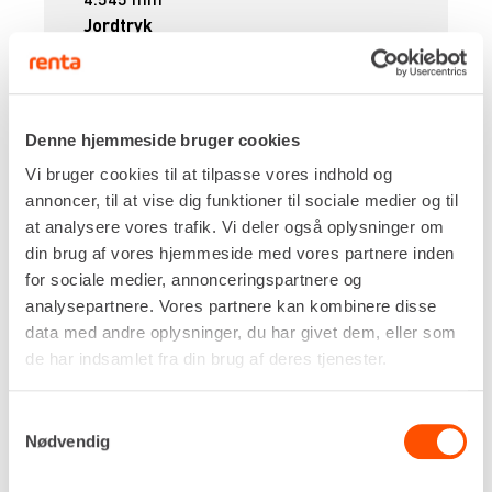
Jordtryk
0,37 kg/cm²
Egenvægt
6.710 kg
DKK 6.342,00
Pr. dag
Denne hjemmeside bruger cookies
Ekskl. moms
Vi bruger cookies til at tilpasse vores indhold og
annoncer, til at vise dig funktioner til sociale medier og til
Renta udlejer kun til erhverv. Gyldigt CVR-
nummer er påkrævet.
at analysere vores trafik. Vi deler også oplysninger om
din brug af vores hjemmeside med vores partnere inden
for sociale medier, annonceringspartnere og
Flere informationer
LEJ NU
analysepartnere. Vores partnere kan kombinere disse
data med andre oplysninger, du har givet dem, eller som
de har indsamlet fra din brug af deres tjenester.
GRAVEMASKINE – 9 T [FL45]
Samtykkevalg
Nødvendig