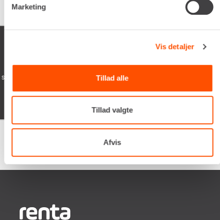
Marketing
xevo
Vis detaljer
05/02/2026
Schyssta hjälpsamma människor jobbar här, de flesta
Tillad alle
iallafall. Man får alltid kaffe te vatten o dricka under t
man vöntar på sin tur. 5/5
Tillad valgte
Afvis
Google
samlet bedømmelse er
4.5
af 5,
på basis af
150 anmeldelser