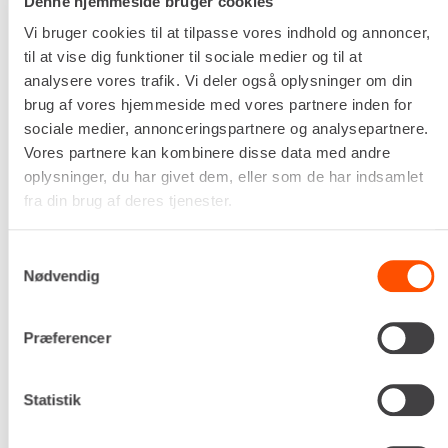
Denne hjemmeside bruger cookies
Vi bruger cookies til at tilpasse vores indhold og annoncer,
til at vise dig funktioner til sociale medier og til at
Skifte
analysere vores trafik. Vi deler også oplysninger om din
S40
brug af vores hjemmeside med vores partnere inden for
Bredde
sociale medier, annonceringspartnere og analysepartnere.
50 cm
Vores partnere kan kombinere disse data med andre
DKK 181,00
Pr. dag
oplysninger, du har givet dem, eller som de har indsamlet
Ekskl. moms
fra din brug af deres tjenester.
Renta udlejer kun til erhverv. Gyldigt CVR-
nummer er påkrævet.
Samtykkevalg
Nødvendig
Flere informationer
LEJ NU
Præferencer
Statistik