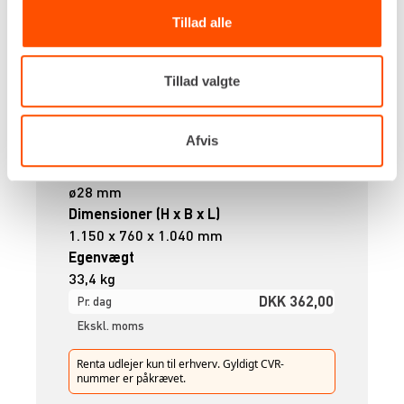
Tillad alle
Tillad valgte
Kapacitet, maks
Afvis
600 m
Rør dimension, maks.
ø28 mm
Dimensioner (H x B x L)
1.150 x 760 x 1.040 mm
Egenvægt
33,4 kg
DKK 362,00
Pr. dag
Ekskl. moms
Renta udlejer kun til erhverv. Gyldigt CVR-
nummer er påkrævet.