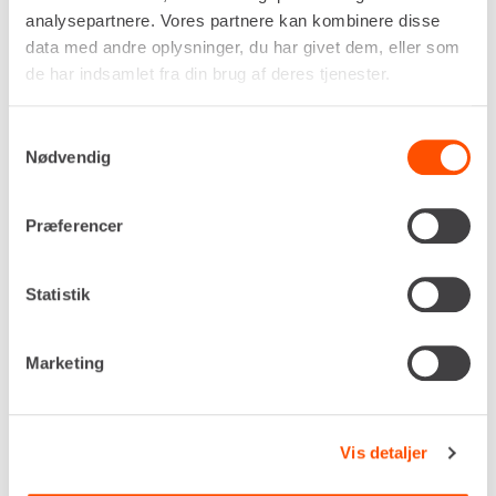
analysepartnere. Vores partnere kan kombinere disse
Renta udlejer kun til erhverv. Gyldigt CVR-
data med andre oplysninger, du har givet dem, eller som
nummer er påkrævet.
de har indsamlet fra din brug af deres tjenester.
Flere informationer
LEJ NU
Samtykkevalg
Nødvendig
Præferencer
RØRVOGN
Statistik
Marketing
Vis detaljer