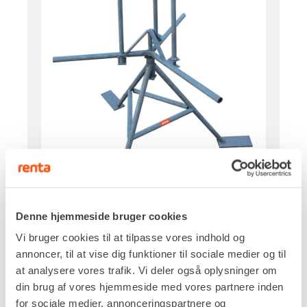
Denne hjemmeside bruger cookies
Vi bruger cookies til at tilpasse vores indhold og
Kapacitet, maks
annoncer, til at vise dig funktioner til sociale medier og til
600 m
at analysere vores trafik. Vi deler også oplysninger om
DKK 204,00
Pr. dag
din brug af vores hjemmeside med vores partnere inden
Ekskl. moms
for sociale medier, annonceringspartnere og