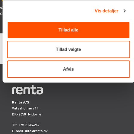
og søde chauffør som lever dine
Schyssta hjälpsa
Vis detaljer
iallafall. Man får
man vöntar på sin
Tillad alle
Tillad valgte
Google
samlet bedømmelse er
4.5
af 5,
på basis af
150 anmeldelser
Afvis
Renta A/S
Valseholmen 14
DK-2650 Hvidovre
Tlf. +45 70206242
E-mail:
info@renta.dk