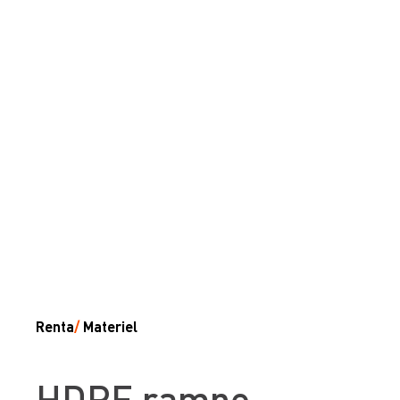
Renta
/
Materiel
HDPE rampe