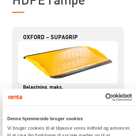
OXFORD – SUPAGRIP
Belastning, maks.
350 kg
Kantstenhøjde, maks.
160 mm
Dimensioner (H x B x L)
Denne hjemmeside bruger cookies
110 x 760 x 1.280 mm
Vi bruger cookies til at tilpasse vores indhold og annoncer,
Egenvægt
til at vise dig funktioner til sociale medier og til at