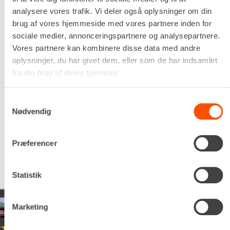
10,0 kg
analysere vores trafik. Vi deler også oplysninger om din
DKK 62,00
Pr. dag
brug af vores hjemmeside med vores partnere inden for
Ekskl. moms
sociale medier, annonceringspartnere og analysepartnere.
Vores partnere kan kombinere disse data med andre
Renta udlejer kun til erhverv. Gyldigt CVR-
oplysninger, du har givet dem, eller som de har indsamlet
nummer er påkrævet.
fra din brug af deres tjenester.
Flere informationer
LEJ NU
Samtykkevalg
Nødvendig
Præferencer
Statistik
udsen
xevo
Marketing
05/02/20