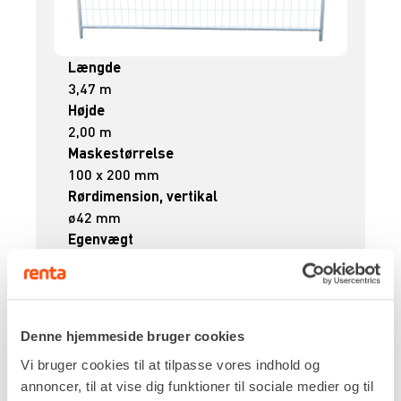
Længde
3,47 m
Højde
2,00 m
Maskestørrelse
100 x 200 mm
Rørdimension, vertikal
ø42 mm
Egenvægt
16,0 kg
DKK 22,00
Pr. dag
Ekskl. moms
Der beregnes kalenderdage på byggepladshegn.
Denne hjemmeside bruger cookies
Vi bruger cookies til at tilpasse vores indhold og
Renta udlejer kun til erhverv. Gyldigt CVR-
annoncer, til at vise dig funktioner til sociale medier og til
nummer er påkrævet.