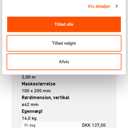
Vis detaljer
Tillad alle
Tillad valgte
Længde
Afvis
1,18 m
Højde
2,00 m
Maskestørrelse
100 x 200 mm
Rørdimension, vertikal
ø42 mm
Egenvægt
14,0 kg
DKK 137,00
Pr. dag