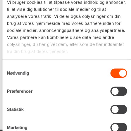
Vi bruger cookies til at tilpasse vores indhold og annoncer,
Flisestørrelse
til at vise dig funktioner til sociale medier og til at
400 - 800 mm
analysere vores trafik. Vi deler også oplysninger om din
Egenvægt
brug af vores hjemmeside med vores partnere inden for
37,0 kg
sociale medier, annonceringspartnere og analysepartnere.
DKK 546,00
Pr. dag
Vores partnere kan kombinere disse data med andre
Ekskl. moms
oplysninger, du har givet dem, eller som de har indsamlet
fra din brug af deres tjenester.
Renta udlejer kun til erhverv. Gyldigt CVR-
nummer er påkrævet.
Samtykkevalg
Nødvendig
Flere informationer
LEJ NU
Præferencer
Statistik
Marketing